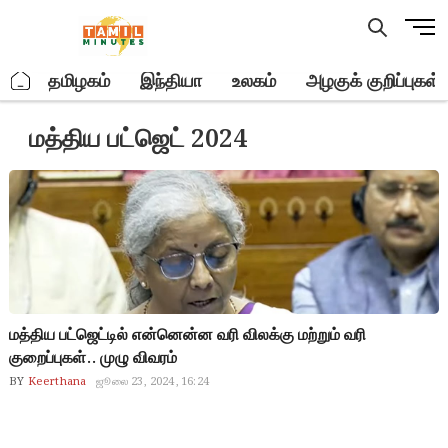
Skip
M
to
e
content
n
.
தமிழகம்
இந்தியா
உலகம்
அழகுக் குறிப்புகள்
u
B
மத்திய பட்ஜெட் 2024
u
t
t
o
n
மத்திய பட்ஜெட்டில் என்னென்ன வரி விலக்கு மற்றும் வரி
குறைப்புகள்.. முழு விவரம்
BY
Keerthana
ஜூலை 23, 2024, 16:24