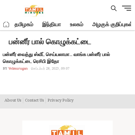
Skip
M
to
e
content
n
.
தமிழகம்
இந்தியா
உலகம்
அழகுக் குறிப்புகள்
u
B
பன்னீர் பால் கொழுக்கட்டை
u
t
t
பன்னீர் வைத்து ஸ்வீட் செய்யலாமா.. வாங்க பன்னீர் பால்
o
கொழுக்கட்டை ரெசிபி இதோ
n
BY
Velmurugan
செப்டம்பர் 28, 2023, 09:07
About Us
Contact Us
Privacy Policy