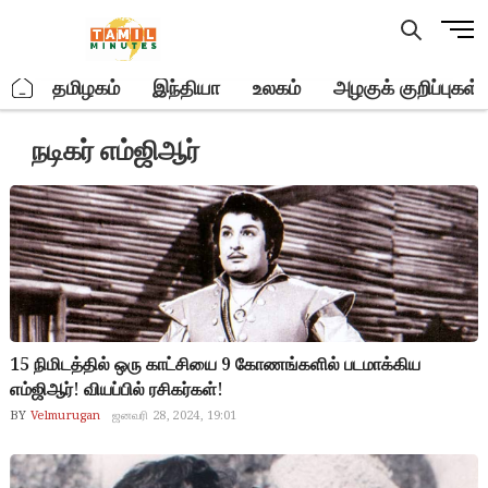
Skip
M
to
e
content
n
.
தமிழகம்
இந்தியா
உலகம்
அழகுக் குறிப்புகள்
u
B
நடிகர் எம்ஜிஆர்
u
t
t
o
n
15 நிமிடத்தில் ஒரு காட்சியை 9 கோணங்களில் படமாக்கிய
எம்ஜிஆர்! வியப்பில் ரசிகர்கள்!
BY
Velmurugan
ஜனவரி 28, 2024, 19:01