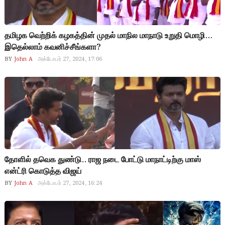
தமிழக வெற்றிக் கழகத்தின் முதல் மாநில மாநாடு உறுதி மொழி…
இதெல்லாம் கவனிச்சீங்களா?
BY
John A
அக்டோபர் 27, 2024, 17:06
தோளில் தவெக துண்டு.. ராஜ நடை போட்டு மாநாட்டிற்கு மாஸ்
என்ட்ரி கொடுத்த விஜய்
BY
John A
அக்டோபர் 27, 2024, 16:24