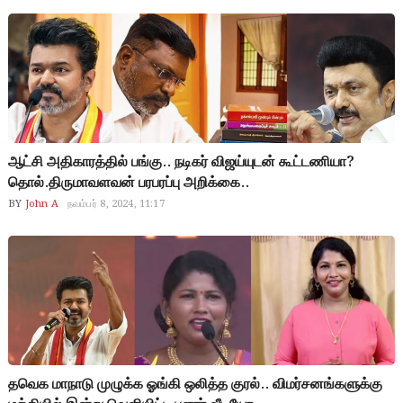
ஆட்சி அதிகாரத்தில் பங்கு.. நடிகர் விஜய்யுடன் கூட்டணியா?
தொல்.திருமாவளவன் பரபரப்பு அறிக்கை..
BY
John A
நவம்பர் 8, 2024, 11:17
தவெக மாநாடு முழுக்க ஓங்கி ஒலித்த குரல்.. விமர்சனங்களுக்கு