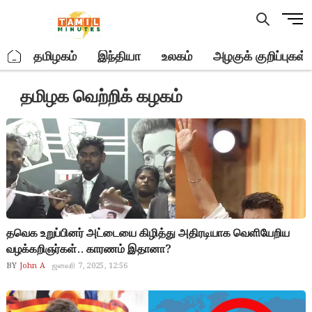
Skip
M
to
e
content
n
.
தமிழகம்
இந்தியா
உலகம்
அழகுக் குறிப்புகள்
u
B
தமிழக வெற்றிக் கழகம்
u
t
t
o
n
தவெக உறுப்பினர் அட்டையை கிழித்து அதிரடியாக வெளியேறிய
வழக்கறிஞர்கள்.. காரணம் இதானா?
BY
John A
ஜனவரி 7, 2025, 12:56