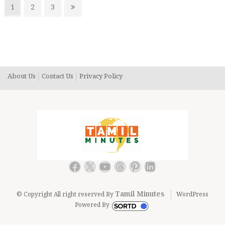
Posts
Page
Page
Page
Next
1
2
3
pagination
page
About Us
Contact Us
Privacy Policy
Facebook
X
YouTube
Threads
Pinterest
LinkedIn
Tamil Minutes
© Copyright All right reserved By
WordPress
Powered By