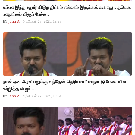
சும்மா இந்த உதார் விடுற திட்டம் எல்லாம் இருக்கக் கூடாது.. தவெக
மாநாட்டில் விஜய் பேச்சு..
BY
John A
அக்டோபர் 27, 2024, 19:57
நான் ஏன் அரசியலுக்கு வந்தேன் தெரியுமா? மாநாட்டு மேடையில்
கர்ஜித்த விஜய்…
BY
John A
அக்டோபர் 27, 2024, 19:23