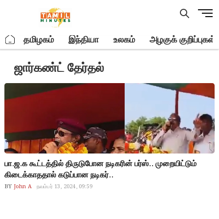
Skip
M
to
e
content
n
.
தமிழகம்
இந்தியா
உலகம்
அழகுக் குறிப்புகள்
u
B
ஜார்கண்ட் தேர்தல்
u
t
t
o
n
பா.ஜ.க கூட்டத்தில் திருடுபோன நடிகரின் பர்ஸ்.. முறையிட்டும்
கிடைக்காததால் கடுப்பான நடிகர்..
BY
John A
நவம்பர் 13, 2024, 09:59