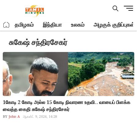
Skip
M
to
e
content
n
.
தமிழகம்
இந்தியா
உலகம்
அழகுக் குறிப்புகள்
u
B
சுகேஷ் சந்திரசேகர்
u
t
t
o
n
1கோடி 2 கோடி அல்ல 15 கோடி நிவாரண உதவி.. வாயைப் பிளக்க
வைத்த கைதி சுகேஷ் சந்திரசேகர்
BY
John A
ஆகஸ்ட் 9, 2024, 14:28