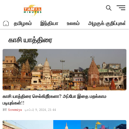
Skip
M
to
e
content
n
.
தமிழகம்
இந்தியா
உலகம்
அழகுக் குறிப்புகள்
u
B
காசி யாத்திரை
u
t
t
o
n
காசி யாத்திரை செல்கிறீர்களா? அப்போ இதை மறக்காம
படியுங்கள்!!
BY
Sowmiya
டிசம்பர் 9, 2024, 21:44