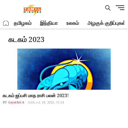
Skip
M
to
e
content
n
.
தமிழகம்
இந்தியா
உலகம்
அழகுக் குறிப்புகள்
u
B
கடகம் 2023
u
t
t
o
n
கடகம் ஐப்பசி மாத ராசி பலன் 2023!
BY
Gayathri A
அக்டோபர் 18, 2023, 11:24