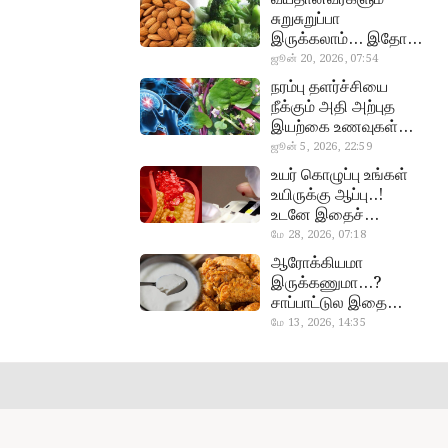
சுறுசுறுப்பா
இருக்கலாம்… இதோ
சூப்பர் உணவுகள்!
ஜூன் 20, 2026, 07:54
almond, procoli
நரம்பு தளர்ச்சியை
நீக்கும் அதி அற்புத
இயற்கை உணவுகள்…
தவற விட்டுறாதீங்க!
ஜூன் 5, 2026, 22:59
narambuthalar
உயர் கொழுப்பு உங்கள்
chi,
உயிருக்கு ஆப்பு..!
pasalaikeerai
உடனே இதைச்
செய்யுங்க!
மே 28, 2026, 07:18
cholestral
ஆரோக்கியமா
இருக்கணுமா…?
சாப்பாட்டுல இதை
எல்லாம்
மே 13, 2026, 14:35
curd, chicken
சேர்த்துடாதீங்க…!