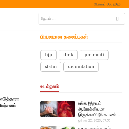
ஆகஸ்ட் 08, 2026
தேடல்
M
…
e
n
பிரபலமான தலைப்புகள்
u
B
u
bjp
dmk
pm modi
t
t
stalin
delimitation
o
n
உடல்நலம்
கொடுத்தாரா
உங்க இதயம்
ிமர்சனம்
ஆரோக்கியமா
இருக்கா? நீங்க பண்ண
வேண்டிய எளிய 5
ஜூலை 22, 2026, 07:35
heart beat
டெஸ்ட்!
வயதானவர்களும்