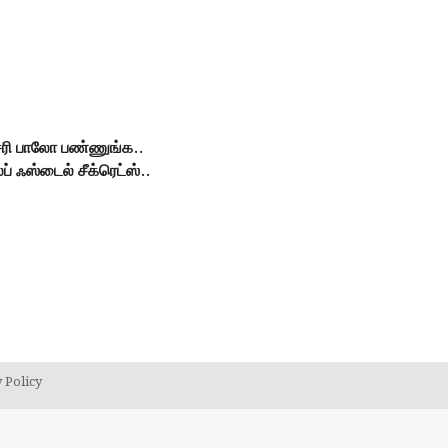
ரி பாலோ பண்ணுங்க..
 ஃஸ்டைல் சீக்ரெட்ஸ்..
 Policy