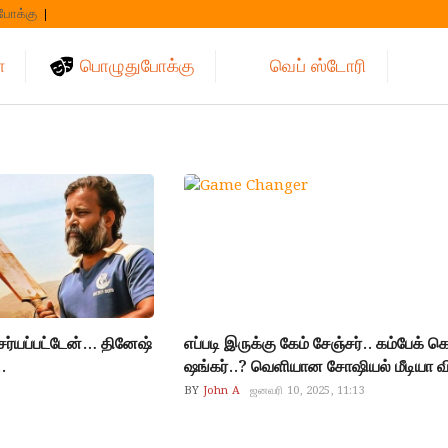
போக்கு
்
பொழுதுபோக்கு
வெப் ஸ்டோரி
ஆச்சர்யப்பட்டேன்… தினேஷ்
எப்படி இருக்கு கேம் சேஞ்சர்.. கம்பேக் 
.
ஷங்கர்..? வெளியான சோஷியல் மீடியா வ
BY
John A
ஜனவரி 10, 2025, 11:13