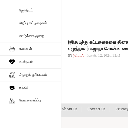
ஜோதிடம்
சிறப்பு கட்டுரைகள்
வாழ்க்கை முறை
இந்த பத்து கட்டளைகளை தினச
எழுத்தாளர் சுஜாதா சொன்ன லைப்
சமையல்
BY
John A
ஆகஸ்ட் 12, 2024, 12:45
உடல்நலம்
அழகுக் குறிப்புகள்
கல்வி
வேலைவாய்ப்பு
About Us
Contact Us
Privacy