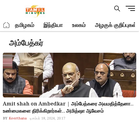
Skip
M
to
e
content
n
.
தமிழகம்
இந்தியா
உலகம்
அழகுக் குறிப்புகள்
u
B
அம்பேத்கர்
u
t
t
o
n
Amit shah on Ambedkar | அம்பேத்கரை அவமதித்தேனா..
உண்மைகளை திரிக்கிறார்கள்.. அமித்ஷா ஆவேசம்
BY
Keerthana
டிசம்பர் 18, 2024, 20:17