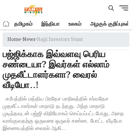
Skip
M
to
e
content
n
.
தமிழகம்
இந்தியா
உலகம்
அழகுக் குறிப்புகள்
u
B
Home
»
News
»
Bajji Investors Stunt
u
t
பஜ்ஜிக்காக இவ்வளவு பெரிய
t
o
சண்டையா? இவர்கள் எல்லாம்
n
முதலீட்டாளர்களா? வைரல்
வீடியோ..!
சமீபத்தில் மத்திய பிரதேச மாநிலத்தில் சர்வதேச
முதலீட்டாளர்கள் மாநாடு நடந்தது. அந்த மாநாடு
முடிந்தவுடன் பஜ்ஜி விநியோகம் செய்யப்பட்டபோது, அதை
வாங்குவதற்கு ஒருவரை ஒருவர் சண்டை போட்ட வீடியோ
இணையத்தில் வைரல் ஆகி…