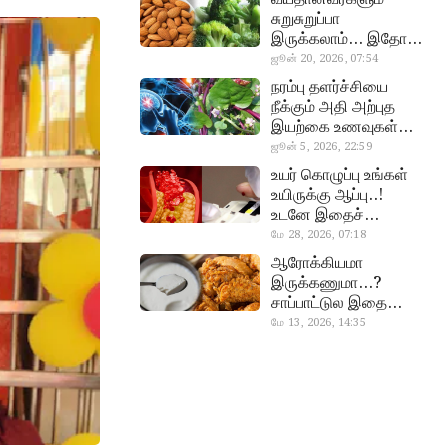
சுறுசுறுப்பா
இருக்கலாம்… இதோ
சூப்பர் உணவுகள்!
ஜூன் 20, 2026, 07:54
almond, procoli
நரம்பு தளர்ச்சியை
நீக்கும் அதி அற்புத
இயற்கை உணவுகள்…
தவற விட்டுறாதீங்க!
ஜூன் 5, 2026, 22:59
narambuthalar
உயர் கொழுப்பு உங்கள்
chi,
உயிருக்கு ஆப்பு..!
pasalaikeerai
உடனே இதைச்
செய்யுங்க!
மே 28, 2026, 07:18
cholestral
ஆரோக்கியமா
இருக்கணுமா…?
சாப்பாட்டுல இதை
எல்லாம்
மே 13, 2026, 14:35
curd, chicken
சேர்த்துடாதீங்க…!