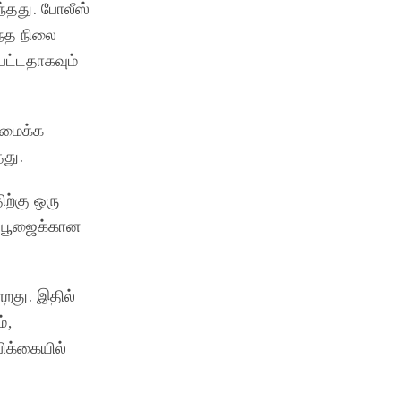
்தது. போலீஸ்
ந்த நிலை
பட்டதாகவும்
அமைக்க
தது.
ற்கு ஒரு
ல் பூஜைக்கான
்றது. இதில்
்,
பிக்கையில்