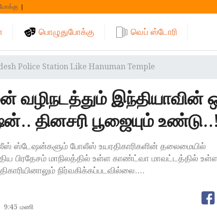
போக்கு
்
பொழுதுபோக்கு
வெப் ஸ்டோரி
esh Police Station Like Hanuman Temple
் வழிநடத்தும் இந்தியாவின் 
்.. தினசரி பூஜையும் உண்டு..
் ஸ்டேஷன்களும் போலீஸ் உயரதிகாரிகளின் தலைமையில்
ய பிரதேசம் மாநிலத்தில் உள்ள காண்ட்வா மாவட்டத்தில் உள்
திகாரியினாலும் நிர்வகிக்கப்படவில்லை.…
9:45 மணி