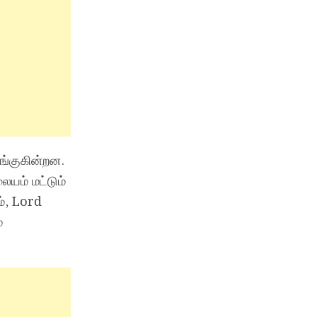
்குகின்றன.
ையம் மட்டும்
ம், Lord
்