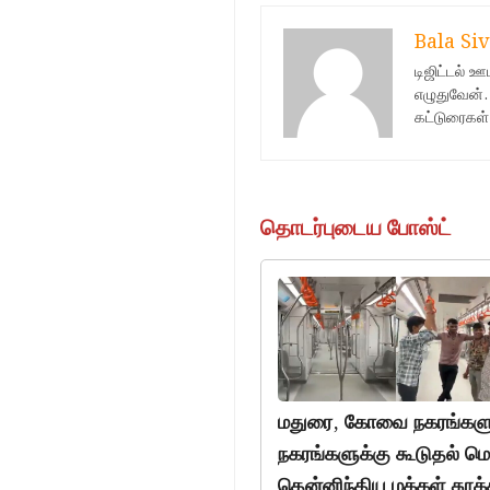
Bala Siv
டிஜிட்டல் 
எழுதுவேன்.
கட்டுரைகள்
தொடர்புடைய போஸ்ட்
மதுரை, கோவை நகரங்களுக
நகரங்களுக்கு கூடுதல் ம
தென்னிந்திய மக்கள் தூக்