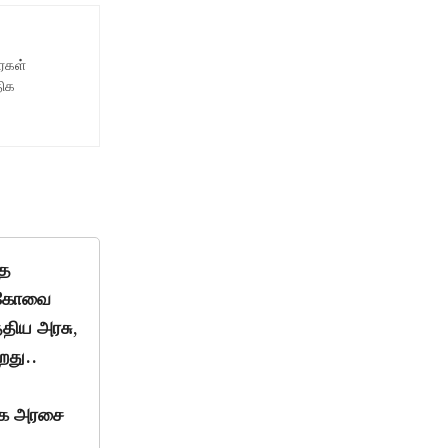
ைகள்
திக
்த
, கோவை
திய அரசு,
றது..
ாஜக அரசை