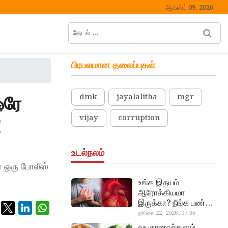
ஆகஸ்ட் 09, 2026
தேடல்
M
…
e
n
பிரபலமான தலைப்புகள்
u
B
u
ஒரே
dmk
jayalalitha
mgr
t
t
vijay
corruption
!
o
n
உடல்நலம்
ள ஒரு போலீஸ்
உங்க இதயம்
ஆரோக்கியமா
இருக்கா? நீங்க பண்ண
வேண்டிய எளிய 5
ஜூலை 22, 2026, 07:35
heart beat
டெஸ்ட்!
வயதானவர்களும்