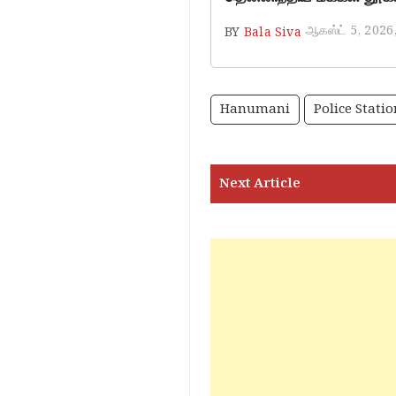
ஆகஸ்ட் 5, 2026
BY
Bala Siva
Hanumani
Police Statio