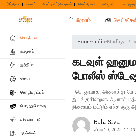
Skip
இந்தியா
உலகம்
சிறப்பு கட்டுரைகள்
செய்திகள்
தமிழகம்
பொழுது
to
content
ஹோம்
செய்திகள
செய்திகள்
Home
»
India
»
Madhya Prad
தமிழகம்
கடவுள் ஹனுமன
இந்தியா
போலீஸ் ஸ்டேஷன
உலகம்
பொதுவாக, அனைத்து போலீஸ
தொழில்நுட்பம்
இயங்குகின்றன. ஆனால் மத்தி
நிலையம் மட்டும் எந்த ஒரு அ
பொழுதுபோக்கு
விளையாட்டு
Bala Siva
ஏப்ரல் 29, 2025, 21:45
ஆன்மீகம்