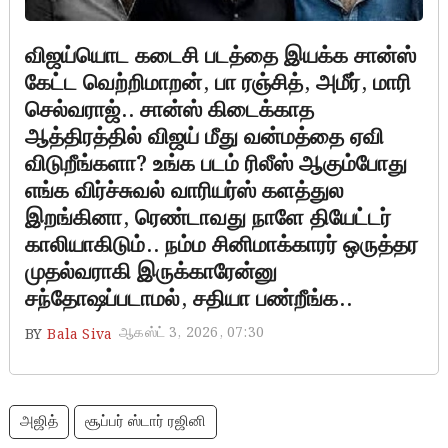
விஜய்யொட கடைசி படத்தை இயக்க சான்ஸ்
கேட்ட வெற்றிமாறன், பா ரஞ்சித், அமீர், மாரி
செல்வராஜ்.. சான்ஸ் கிடைக்காத
ஆத்திரத்தில் விஜய் மீது வன்மத்தை ஏவி
விடுறீங்களா? உங்க படம் ரிலீஸ் ஆகும்போது
எங்க விர்ச்சுவல் வாரியர்ஸ் களத்துல
இறங்கினா, ரெண்டாவது நாளே தியேட்டர்
காலியாகிடும்.. நம்ம சினிமாக்காரர் ஒருத்தர
முதல்வராகி இருக்காரேன்னு
சந்தோஷப்படாமல், சதியா பண்றீங்க..
ஆகஸ்ட் 3, 2026, 07:30
BY
Bala Siva
அஜித்
சூப்பர் ஸ்டார் ரஜினி