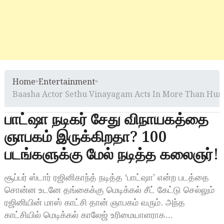
Home
»
Entertainment
»
Baasha Actor Sethu Vinayagam Acts In More Than Hun
பாட்ஷா நடிகர் சேது விநாயகத்தை
ஞாபகம் இருக்கிறதா? 100
படங்களுக்கு மேல் நடித்த கலைஞர்!
சூப்பர் ஸ்டார் ரஜினிகாந்த் நடித்த ‘பாட்ஷா’ என்ற படத்தை
சொன்ன உடனே தங்கைக்கு மெடிக்கல் சீட் கேட்டு செல்லும்
ரஜினியின் மாஸ் காட்சி தான் ஞாபகம் வரும். அந்த
காட்சியில் மெடிக்கல் காலேஜ் உரிமையாளராக…