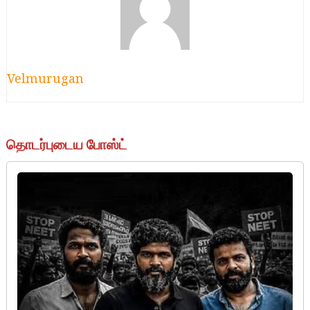
Velmurugan
தொடர்புடைய போஸ்ட்