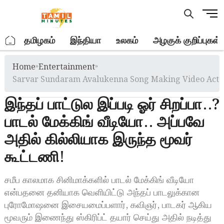
Skip
M
to
e
content
n
.
தமிழகம்
இந்தியா
உலகம்
அழகுக் குறிப்புகள்
u
B
Home
»
Entertainment
»
u
t
Sarvar Sundaram Avalukenna Song Making Video Act In
t
இந்தப் பாட்டுல இப்படி ஓர் சிறப்பா..?
o
n
பாடல் மேக்கிங் வீடியோ.. அப்பவே
அதில் கில்லியாக இருந்த மூவர்
கூட்டணி!
சமீப காலமாக சினிமாக்களில் பாடல் மேக்கிங் வீடியோ
என்பதனை தனியாக வெளியிட்டு அந்தப் பாடலுக்கான
புரோமோஷனை இசையமைப்பளார், கவிஞர், பாடகர் ஆகிய
மூவரும் இணைந்து ஸ்கிரிப்ட் தயார் செய்து அதில் நடித்து