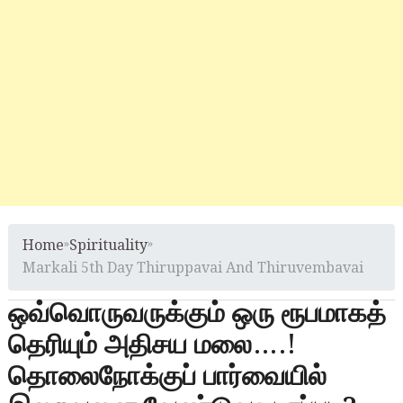
Home
»
Spirituality
»
Markali 5th Day Thiruppavai And Thiruvembavai
ஒவ்வொருவருக்கும் ஒரு ரூபமாகத்
தெரியும் அதிசய மலை….!
தொலைநோக்குப் பார்வையில்