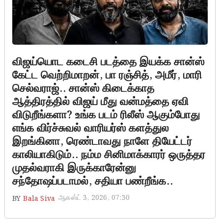
விஜய்யொட கடைசி படத்தை இயக்க சான்ஸ்
கேட்ட வெற்றிமாறன், பா ரஞ்சித், அமீர், மாரி
செல்வராஜ்.. சான்ஸ் கிடைக்காத
ஆத்திரத்தில் விஜய் மீது வன்மத்தை ஏவி
விடுறீங்களா? உங்க படம் ரிலீஸ் ஆகும்போது
எங்க விர்ச்சுவல் வாரியர்ஸ் களத்துல
இறங்கினா, ரெண்டாவது நாளே தியேட்டர்
காலியாகிடும்.. நம்ம சினிமாக்காரர் ஒருத்தர
முதல்வராகி இருக்காரேன்னு
சந்தோஷப்படாமல், சதியா பண்றீங்க..
ஆகஸ்ட் 3, 2026, 07:30
BY
Bala Siva