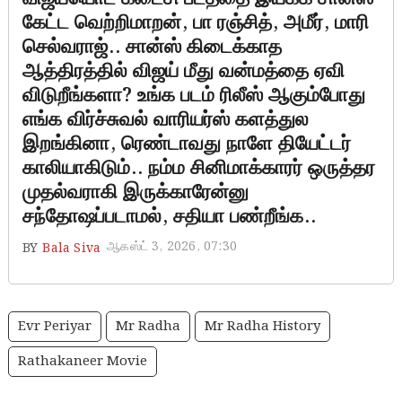
கேட்ட வெற்றிமாறன், பா ரஞ்சித், அமீர், மாரி
செல்வராஜ்.. சான்ஸ் கிடைக்காத
ஆத்திரத்தில் விஜய் மீது வன்மத்தை ஏவி
விடுறீங்களா? உங்க படம் ரிலீஸ் ஆகும்போது
எங்க விர்ச்சுவல் வாரியர்ஸ் களத்துல
இறங்கினா, ரெண்டாவது நாளே தியேட்டர்
காலியாகிடும்.. நம்ம சினிமாக்காரர் ஒருத்தர
முதல்வராகி இருக்காரேன்னு
சந்தோஷப்படாமல், சதியா பண்றீங்க..
ஆகஸ்ட் 3, 2026, 07:30
BY
Bala Siva
Evr Periyar
Mr Radha
Mr Radha History
Rathakaneer Movie