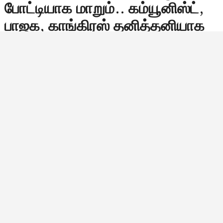
போட்டியாக மாறும்.. கம்யூனிஸ்ட்,
பாஜக, காங்கிரஸ் தனித்தனியாக
போட்டியிடுவதால் தவெகவுக்கு
லாபம்.. எதிர்க்கட்சியாக வந்தால்
கூட சாதனை தான்..
தமிழக வெற்றிக் கழகத்தின் தலைவர் விஜய், அரசியல்
களத்தில் எடுத்து வைக்கும் ஒவ்வொரு அடியையும் ஒரு
தெளிவான வியூகத்தின் அடிப்படையிலேயே மேற்கொள்ள
வேண்டும் என்று அரசியல் பார்வையாளர்கள் கருத்து
தெரிவித்து வருகின்றனர். குறிப்பாக, தி.மு.க.வின்…
Bala Siva
டிசம்பர் 10, 2025, 16:30
4:30 மணி