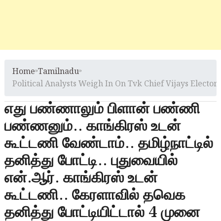
Home
»
Tamilnadu
»
Political Analysts Weigh In On Tvk Chief Vijays Elector
எது பண்ணாலும் பிளான் பண்ணி
பண்ணனும்.. காங்கிரஸ் உடன்
கூட்டணி வேண்டாம்.. தமிழ்நாட்டில்
தனித்து போட்டி.. புதுவையில்
என்.ஆர். காங்கிரஸ் உடன்
கூட்டணி.. கேரளாவில் தவெக
தனித்து போட்டியிட்டால் 4 முனை