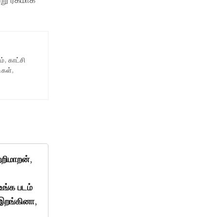
ேறு ரகமாக
, காட்சி
ிகள்,
றிமாறன்,
உங்க படம்
 இறங்கினா,