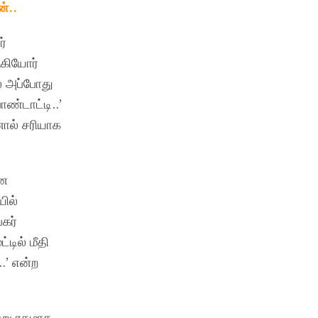
்..
ர்
ஆகியோர்
ல் அப்போது
ண்டாட்டி..’
னால் சரியாக
ான
ில்
கர்
டில் மீதி
.’ என்ற