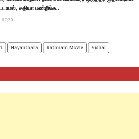
டாமல், சதியா பண்றீங்க..
, 07:30
ri
Nayanthara
Rathnam Movie
Vishal