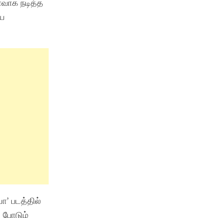
ோவாக நடித்த
ிய
ா’ படத்தில்
 போடும்