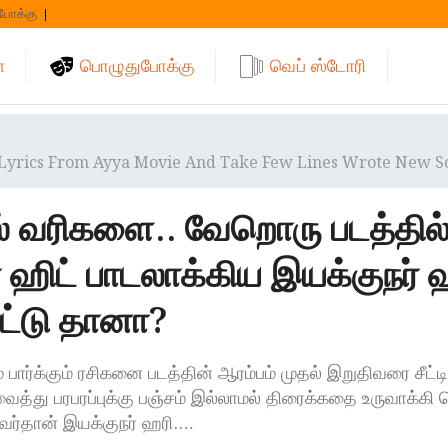
போக்கு
்
பொழுதுபோக்கு
வெப் ஸ்டோரி
 Lyrics From Ayya Movie And Take Few Lines Wrote New S
ல் வரிகளை.. வேறொரு படத்தில
பர் ஹிட் பாடலாக்கிய இயக்குநர் 
ாட்டு தானா?
 பார்க்கும் ரசிகனை படத்தின் ஆரம்பம் முதல் இறுதிவரை சீட்டி
ைத்து பரபரப்புக்கு பஞ்சம் இல்லாமல் திரைக்கதை உருவாக்கி வ
ர்தான் இயக்குநர் ஹரி.…