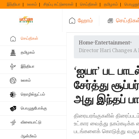
Skip
இந்தியா
உலகம்
சிறப்பு கட்டுரைகள்
செய்திகள்
தமிழகம்
பொழுது
to
content
ஹோம்
செய்திகள
செய்திகள்
Home
»
Entertainment
»
Director Hari Changes A
தமிழகம்
‘ஐயா’ பட பாட
இந்தியா
சேர்த்து சூப்
உலகம்
தொழில்நுட்பம்
அது இந்தப் ப
பொழுதுபோக்கு
திரையரங்குகளில் திரைப்படம்
விளையாட்டு
உட்கார வைத்து நகம்கடிக்க வ
படங்களைக் கொடுத்து வருபவ
ஆன்மீகம்