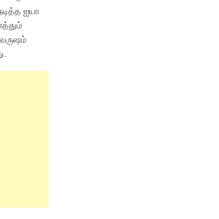
 நடித்த ஐயா
த்தும்
 வருஷம்
ு.