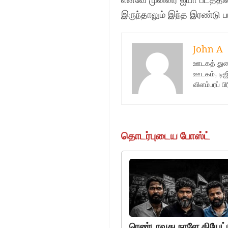
எனவே முன்னர் ஐயா படத்தில்
இருந்தாலும் இந்த இரண்டு பா
John A
ஊடகத் துறை
ஊடகம், டிஜி
விளம்பரப் 
தொடர்புடைய போஸ்ட்
ரெண்டாவது நாளே தியேட்டர