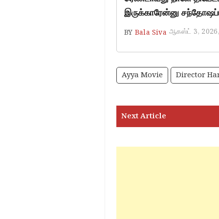
இருக்காரேன்னு சந்தோஷப்ப
ஆகஸ்ட் 3, 2026
BY
Bala Siva
Ayya Movie
Director Ha