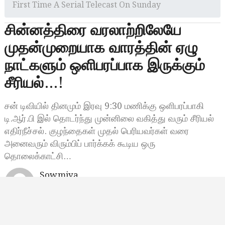
First Time A Serial Telecast On Sunday
சின்னத்திரை வரலாற்றிலேயே
முதன்முறையாக வாரத்தின் ஏழு
நாட்களும் ஒளிபரப்பாக இருக்கும்
சீரியல்…!
சன் டிவியில் தினமும் இரவு 9:30 மணிக்கு ஒளிபரப்பாகி
டி.ஆர்.பி இல் தொடர்ந்து முன்னிலை வகித்து வரும் சீரியல்
எதிர்நீச்சல். குழந்தைகள் முதல் பெரியவர்கள் வரை
அனைவரும் விரும்பிப் பார்க்கக் கூடிய ஒரு
தொலைக்காட்சி…
Sowmiya
ஜூலை 14, 2023, 22:34
10:34 மணி