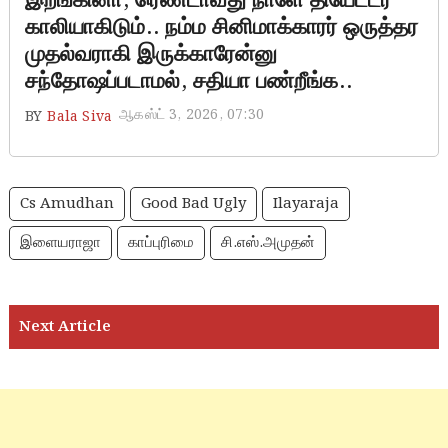
இறங்கினா, ரெண்டாவது நாளே தியேட்டர்
காலியாகிடும்.. நம்ம சினிமாக்காரர் ஒருத்தர
முதல்வராகி இருக்காரேன்னு
சந்தோஷப்படாமல், சதியா பண்றீங்க..
ஆகஸ்ட் 3, 2026, 07:30
BY
Bala Siva
Cs Amudhan
Good Bad Ugly
Ilayaraja
இளையராஜா
காப்புரிமை
சி.எஸ்.அமுதன்