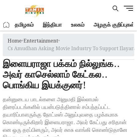
Skip
M
to
e
content
n
.
தமிழகம்
இந்தியா
உலகம்
அழகுக் குறிப்புகள்
u
B
Home
»
Entertainment
»
u
t
Cs Amudhan Asking Movie Industry To Support Ilayara
t
இளையராஜா பக்கம் நில்லுங்க..
o
n
அவர் காசெல்லாம் கேட்கல..
பொங்கிய இயக்குனர்!
தன்னுடைய பாடல்களை அனுமதி இல்லாமல்
திரைப்படங்களில் பயன்படுத்தினால் சம்பந்தப்பட்ட
தயாரிப்பாளருக்கு நோட்டீஸ் அனுப்புவதை பழக்கமாக
கொண்டிருக்கிறார் இளையராஜா. அவர் கேட்பது சரிதான்
என ஒரு தரப்பினரும், அவர் காசு வாங்கி கொண்டுதானே