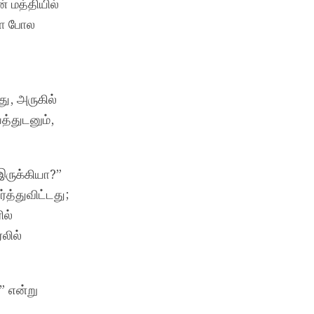
் மத்தியில்
ளை போல
ு, அருகில்
த்துடனும்,
இருக்கியா?”
த்துவிட்டது;
ல்
லில்
” என்று