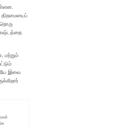
ுள்ளன.
்பு திறமையைப்
ற்றொரு
் கஷ்டத்தை
 மற்றும்
்டும்
பதையே இவை
க்கிறார்
ைகள்
திக