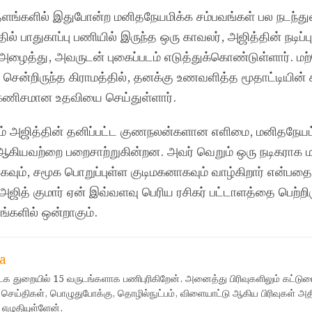
ுத் தளங்களில் இதுபோன்ற மனிதநேயமிக்க சம்பவங்கள் பல நடந்த
்தில் பாதுகாப்பு பணியில் இருந்த ஒரு காவலர், அஜித்தின் நடிப
 அழைத்து, அவருடன் புகைப்படம் எடுத்துக்கொண்டுள்ளார். ம
்காக சென்றிருந்த கிராமத்தில், தனக்கு உணவளித்த மூதாட்டியின
 கணிசமான உதவியை செய்துள்ளார்.
் அஜித்தின் தனிப்பட்ட குணநலன்களான எளிமை, மனிதநேயம்,
 ஆகியவற்றை பறைசாற்றுகின்றன. அவர் வெறும் ஒரு நடிகராக மட
ாகவும், சமூக பொறுப்புள்ள குடிமகனாகவும் வாழ்கிறார் என்
ஜித் குமார் ஏன் இவ்வளவு பெரிய ரசிகர் பட்டாளத்தை பெற்றிரு
்களில் ஒன்றாகும்.
a
ஊடக துறையில் 15 வருடங்களாக பணிபுரிகிறேன். அனைத்து பிரிவுகளிலும் கட்டுர
 செய்திகள், பொழுதுபோக்கு, தொழில்நுட்பம், விளையாட்டு ஆகிய பிரிவுகள் அ
 எழுதியுள்ளேன்.