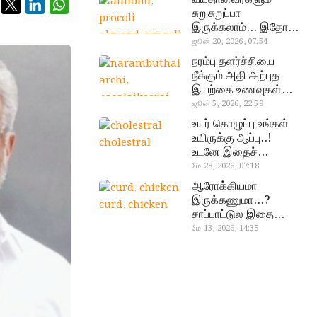
சுறுசுறுப்பா
இருக்கலாம்… இதோ
almond, procoli
சூப்பர் உணவுகள்!
ஜூன் 20, 2026, 07:54
நரம்பு தளர்ச்சியை
நீக்கும் அதி அற்புத
இயற்கை உணவுகள்…
தவற விட்டுறாதீங்க!
ஜூன் 5, 2026, 22:59
narambuthalar
உயர் கொழுப்பு உங்கள்
chi,
உயிருக்கு ஆப்பு..!
cholestral
pasalaikeerai
உடனே இதைச்
செய்யுங்க!
மே 28, 2026, 07:18
ஆரோக்கியமா
இருக்கணுமா…?
curd, chicken
சாப்பாட்டுல இதை
எல்லாம்
மே 13, 2026, 14:35
சேர்த்துடாதீங்க…!