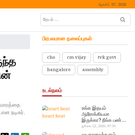
ஆகஸ்ட் 07, 2026
தேடல்
M
…
e
n
பிரபலமான தலைப்புகள்
u
B
u
ந்த
cho
cm vijay
tvk govt
t
t
bangalore
assembly
ின்
o
n
உடல்நலம்
ஆரவாரத்தை
உங்க இதயம்
ான நடிகர்.
ஆரோக்கியமா
heart beat
இருக்கா? நீங்க பண்ண
வேண்டிய எளிய 5
ஜூலை 22, 2026, 07:35
டெஸ்ட்!
வயதானவர்களும்