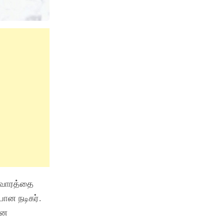
ஆரவாரத்தை
ான நடிகர்.
ான