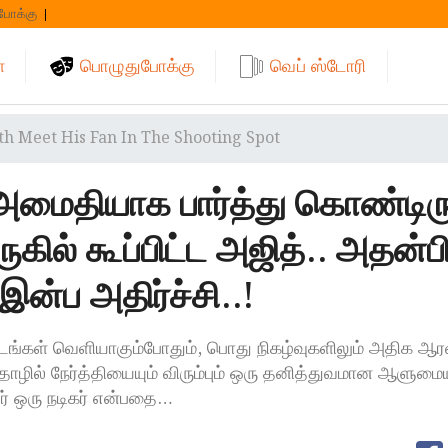
போக்கு
்
பொழுதுபோக்கு
வெப் ஸ்டோரி
th Meet His Fan In The Shooting Spot
மைதியாக பார்த்து கொண்டிரு
ில் கூப்பிட்ட அஜித்.. அதன்ப
இன்ப அதிர்ச்சி..!
ு படங்கள் வெளியாகும்போதும், பொது நிகழ்வுகளிலும் அதிக 
ொழில் நேர்த்தியையும் விரும்பும் ஒரு தனித்துவமான ஆளுமைய
அவர் ஒரு நடிகர் என்பதை…