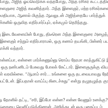
போது, அஜித் ஓய்வெடுக்க வந்தபோது, அந்த ரசிகர் கூட்டத்தின
இளைஞரை அஜித் கவனித்தார். அந்த இளைஞர், மற்ற ரசிகர்க
அமைதியாக, ஆனால் மிகுந்த ஆவலுடன் அஜித்தையே பார்த்துக்
ில் ஒருவித எதிர்பார்ப்பும், ஏக்கமும் தெரிந்தது.
டிப்பு இடைவேளையின் போது, திடீரென அந்த இளைஞரை அழைத்த
ளைஞர் சற்றும் எதிர்பாராமல், ஒரு கணம் தயங்கி, பின்னர் பய
்கி வந்தார்.
்னப்பா, என்னை பார்க்கணும்னு ரொம்ப நேரமா காத்துகிட்டு 
ஒரு நண்பனிடம் பேசுவது போலக் கேட்டார். இளைஞருக்கு வியர்
ள் வரவில்லை. “ஆமாம் சார்… உங்களை ஒரு தடவையாவது நேரி
ட்டேன். இப்பதான் வாய்ப்பு கிடைச்சுது” என்று தழுதழுத்த குர
 தோளில் தட்டி, “சரி, இப்போ என்ன? என்ன வேணும் உனக்கு?
சையை வெளிப்படுத்தினான். அஜித்துடன் ஒரு புகைப்படம்