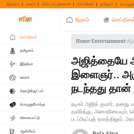
Skip
இந்தியா
உலகம்
சிறப்பு கட்டுரைகள்
செய்திகள்
தமிழகம்
பொழுது
to
content
ஹோம்
செய்திகள
செய்திகள்
Home
»
Entertainment
»
Aji
தமிழகம்
அஜித்தையே அ
இந்தியா
இளைஞர்.. அருக
உலகம்
நடந்தது தான் 
தொழில்நுட்பம்
நடிகர் அஜித் குமார், தனத
பொழுதுபோக்கு
தவிர்த்து, அமைதியையும், த
விளையாட்டு
படப்பிடிப்புத் தளத்திலும், 
ஆன்மீகம்