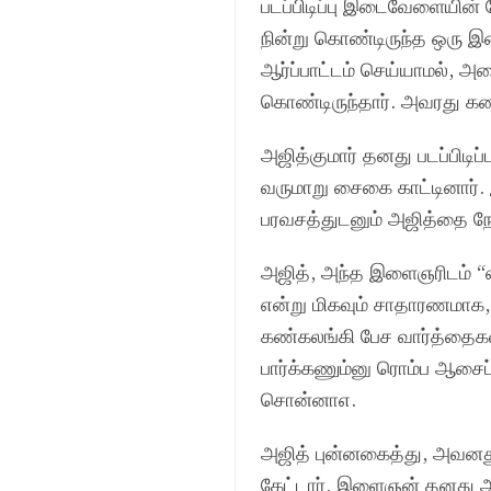
படப்பிடிப்பு இடைவேளையின் 
நின்று கொண்டிருந்த ஒரு 
ஆர்ப்பாட்டம் செய்யாமல், 
கொண்டிருந்தார். அவரது கண்கள
அஜித்குமார் தனது படப்பி
வருமாறு சைகை காட்டினார். இ
பரவசத்துடனும் அஜித்தை நோக
அஜித், அந்த இளைஞரிடம் “என
என்று மிகவும் சாதாரணமாக, 
கண்கலங்கி பேச வார்த்தைக
பார்க்கணும்னு ரொம்ப ஆசைப்ப
சொன்னாஎ.
அஜித் புன்னகைத்து, அவனது
கேட்டார். இளைஞன் தனது ஆ