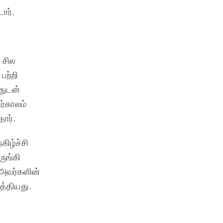
ார்.
 சில
பற்றி
துடன்
ர்காலம்
ார்.
ிழ்ச்சி
ுங்கி
 அவர்களின்
த்தியது.