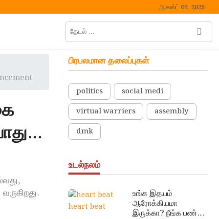
ஆகஸ்ட் 09, 2026
தேடல்
M
…
e
n
பிரபலமான தலைப்புகள்
u
uncement
B
u
politics
social medi
t
கை
virtual warriers
assembly
t
o
யாது…
dmk
n
உடல்நலம்
்வது,
 வருகிறது.
உங்க இதயம்
ஆரோக்கியமா
heart beat
இருக்கா? நீங்க பண்ண