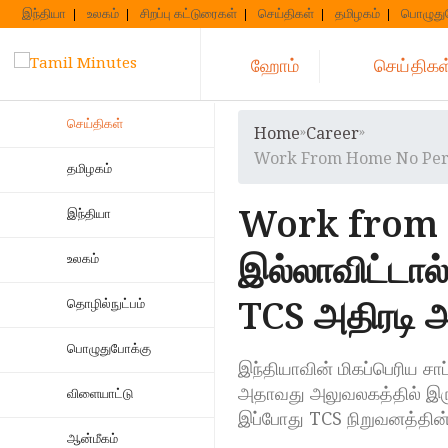
Skip
இந்தியா
உலகம்
சிறப்பு கட்டுரைகள்
செய்திகள்
தமிழகம்
பொழுது
to
content
ஹோம்
செய்திகள
செய்திகள்
Home
»
Career
»
Work From Home No Perf
தமிழகம்
Work from 
இந்தியா
இல்லாவிட்டா
உலகம்
TCS அதிரடி அ
தொழில்நுட்பம்
பொழுதுபோக்கு
இந்தியாவின் மிகப்பெரிய சா
அதாவது அலுவலகத்தில் இரு
விளையாட்டு
இப்போது TCS நிறுவனத்தின்
ஆன்மீகம்