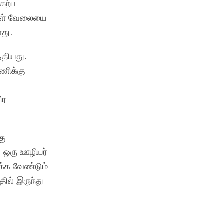
ேற்ப
்கள் வேலையை
து.
்தியது.
ணிக்கு
ிர
கு
ு. ஒரு ஊழியர்
்க வேண்டும்
ில் இருந்து