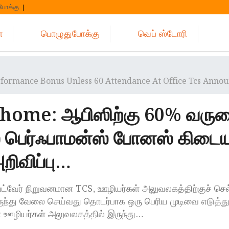
போக்கு
்
பொழுதுபோக்கு
வெப் ஸ்டோரி
ormance Bonus Unless 60 Attendance At Office Tcs Anno
home: ஆபிஸிற்கு 60% வரு
ல் பெர்ஃபாமன்ஸ் போனஸ் கிடை
றிவிப்பு…
ப்ட்வேர் நிறுவனமான TCS, ஊழியர்கள் அலுவலகத்திற்குச் செல
ந்து வேலை செய்வது தொடர்பாக ஒரு பெரிய முடிவை எடுத்து
 ஊழியர்கள் அலுவலகத்தில் இருந்து…