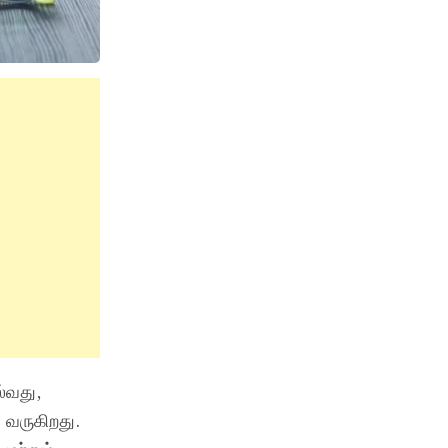
்வது,
 வருகிறது.