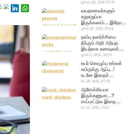
வேண்டிய எளிய 5
ஜூலை 22, 2026, 07:35
டெஸ்ட்!
வயதானவர்களும்
சுறுசுறுப்பா
இருக்கலாம்… இதோ
almond, procoli
சூப்பர் உணவுகள்!
ஜூன் 20, 2026, 07:54
நரம்பு தளர்ச்சியை
நீக்கும் அதி அற்புத
இயற்கை உணவுகள்…
தவற விட்டுறாதீங்க!
ஜூன் 5, 2026, 22:59
narambuthalar
உயர் கொழுப்பு உங்கள்
chi,
உயிருக்கு ஆப்பு..!
cholestral
pasalaikeerai
உடனே இதைச்
செய்யுங்க!
மே 28, 2026, 07:18
ஆரோக்கியமா
இருக்கணுமா…?
curd, chicken
சாப்பாட்டுல இதை
எல்லாம்
மே 13, 2026, 14:35
சேர்த்துடாதீங்க…!