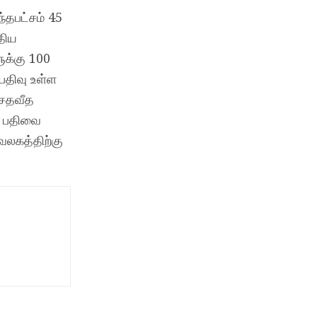
்தபட்சம் 45
திய
ுக்கு 100
பதிவு உள்ள
 சதவீத
ை பதிவை
வலகத்திற்கு