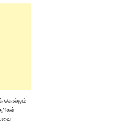
் கொல்லும்
ுறிகள்
கியவை