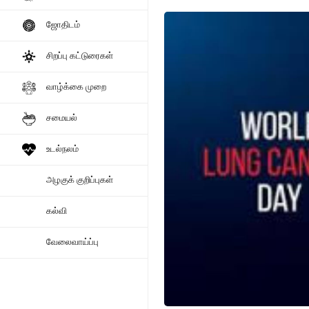
ஜோதிடம்
சிறப்பு கட்டுரைகள்
வாழ்க்கை முறை
சமையல்
உடல்நலம்
அழகுக் குறிப்புகள்
கல்வி
வேலைவாய்ப்பு