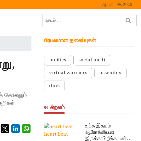
ஆகஸ்ட் 09, 2026
தேடல்
M
…
e
n
பிரபலமான தலைப்புகள்
u
B
u
று,
politics
social medi
t
t
virtual warriers
assembly
o
n
dmk
் கொல்லும்
ுறிகள்
உடல்நலம்
உங்க இதயம்
ஆரோக்கியமா
heart beat
இருக்கா? நீங்க பண்ண