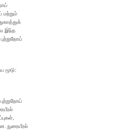
நோய்
 மற்றும்
ுகாத்துக்
வே இந்த
ுற்றுநோய்
ை மூடு:
புற்றுநோய்
ையீரல்
்புகள்,
ன. நுரையீரல்