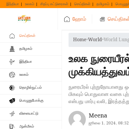
Skip
இந்தியா
உலகம்
சிறப்பு கட்டுரைகள்
செய்திகள்
தமிழகம்
பொழுது
to
content
ஹோம்
செய்திகள
செய்திகள்
Home
»
World
»
World Lung
தமிழகம்
உலக நுரையீரல்
இந்தியா
முக்கியத்துவம்
உலகம்
நுரையீரல் புற்றுநோயானது 
தொழில்நுட்பம்
மிகவும் பொதுவான வகை புற்ற
என்பது மார்பு வலி, இரத்தத்
பொழுதுபோக்கு
விளையாட்டு
Meena
ஜூலை 1, 2024, 08:52
ஆன்மீகம்