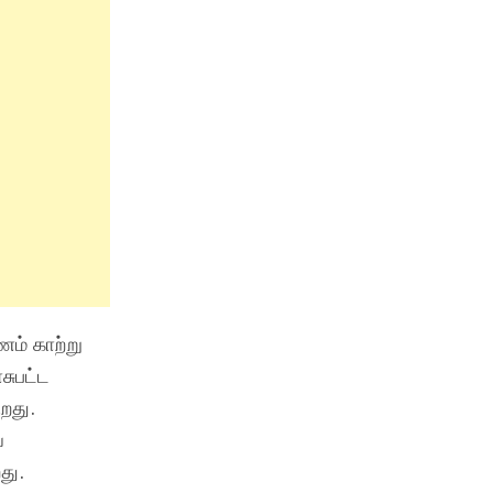
ம் காற்று
சுபட்ட
றது.
ை
து.