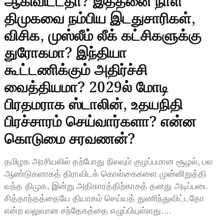
ஆகிவிட்டதா? இத்தனை நாள்
திமுகவை நம்பிய இடதுசாரிகள்,
விசிக, முஸ்லீம் லீக் கட்சிகளுக்கு
துரோகமா? இந்தியா
கூட்டணிக்கும் அதிர்ச்சி
வைத்தியமா? 2029ல் மோடி
பிரதமராக ஸ்டாலின், உதயநிதி
பிரச்சாரம் செய்வார்களா? என்ன
கொடுமை சரவணன்?
தமிழக அரசியலில் தற்போது நிலவும் குழப்பமான சூழல், பல
ஆண்டுகளாகத் திராவிடக் கொள்கைகளை முன்னிறுத்தி
வந்த திமுக, இன்று அதிகாரத்திற்காகத் தனது அடிப்படை
சித்தாந்தத்தையே தியாகம் செய்யத் துணிந்துவிட்டதோ
என்ற வலுவான சந்தேகத்தை எழுப்பியுள்ளது.…