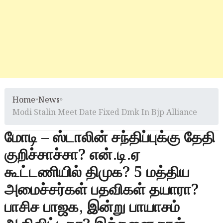
Home
»
News
»
Modi Stalin Meet Date Fixed Dmk In Bjp Alliance
மோடி – ஸ்டாலின் சந்திப்புக்கு தேதி
குறிச்சாச்சா? என்.டி.ஏ
கூட்டணியில் திமுக? 5 மத்திய
அமைச்சர்கள் பதவிகள் தயாரா?
பாசிச பாஜக, இன்று பாயாசம்