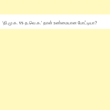
‘தி.மு.க. vs த.வெ.க.’ தான் உண்மையான போட்டியா?