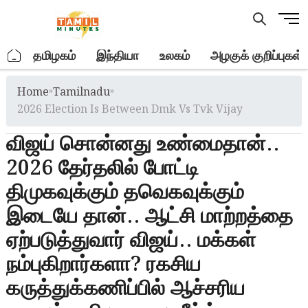
Skip
M
to
e
content
n
.
தமிழகம்
இந்தியா
உலகம்
அழகுக் குறிப்புகள்
u
B
Home
»
Tamilnadu
»
u
t
2026 Election Is Between Dmk Vs Tvk Vijay
t
விஜய் சொன்னது உண்மைதான்..
o
n
2026 தேர்தலில் போட்டி
திமுகவுக்கும் தவெகவுக்கும்
இடையே தான்.. ஆட்சி மாற்றத்தை
ஏற்படுத்துவார் விஜய்.. மக்கள்
நம்புகிறார்களா? ரகசிய
கருத்துக்கணிப்பில் ஆச்சரிய