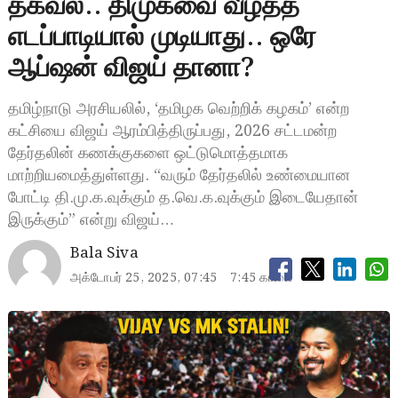
தகவல்.. திமுகவை வீழ்த்த
எடப்பாடியால் முடியாது.. ஒரே
ஆப்ஷன் விஜய் தானா?
தமிழ்நாடு அரசியலில், ‘தமிழக வெற்றிக் கழகம்’ என்ற
கட்சியை விஜய் ஆரம்பித்திருப்பது, 2026 சட்டமன்ற
தேர்தலின் கணக்குகளை ஒட்டுமொத்தமாக
மாற்றியமைத்துள்ளது. “வரும் தேர்தலில் உண்மையான
போட்டி தி.மு.க.வுக்கும் த.வெ.க.வுக்கும் இடையேதான்
இருக்கும்” என்று விஜய்…
Bala Siva
அக்டோபர் 25, 2025, 07:45
7:45 காலை