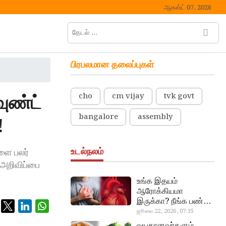
ஆகஸ்ட் 07, 2026
தேடல்
M
…
e
n
பிரபலமான தலைப்புகள்
u
B
u
ுண்ட்
cho
cm vijay
tvk govt
t
t
bangalore
assembly
!
o
n
உடல்நலம்
ளை பலர்
 அறிவிப்பை
உங்க இதயம்
ஆரோக்கியமா
இருக்கா? நீங்க பண்ண
வேண்டிய எளிய 5
ஜூலை 22, 2026, 07:35
heart beat
டெஸ்ட்!
வயதானவர்களும்