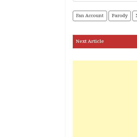
Fan Account
Parody