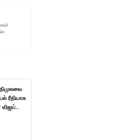
ைகள்
திக
் திமுகவை
ல் ரீதியாக
 விஜய்..