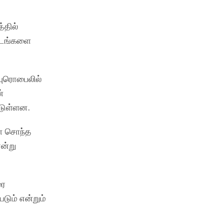
்தில்
 படங்களை
 புரொபைலில்
்
்டுள்ளன.
ள் சொந்த
என்று
ரை
ும் என்றும்