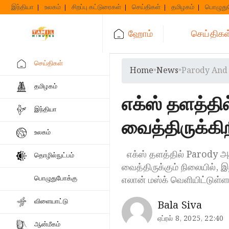
Skip
இந்தியா
உலகம்
சிறப்பு கட்டுரைகள்
செய்திகள்
தமிழகம்
பொழுது
to
content
ஹோம்
செய்திகள
செய்திகள்
Home
»
News
»
Parody And 
தமிழகம்
எக்ஸ் தளத்தி
இந்தியா
வைத்திருக்கி
உலகம்
எக்ஸ் தளத்தில் Parody அக
தொழில்நுட்பம்
வைத்திருக்கும் நிலையில், 
எலான் மஸ்க் வெளியிட்டுள்ளா
பொழுதுபோக்கு
விளையாட்டு
Bala Siva
ஏப்ரல் 8, 2025, 22:40
ஆன்மீகம்