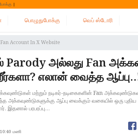
போக்கு
்
பொழுதுபோக்கு
வெப் ஸ்டோரி
Fan Account In X Website
ல் Parody அல்லது Fan அக்கவ
றீர்களா? எலான் வைத்த ஆப்பு..
்கவுண்டுகள் மற்றும் நடிகர்-நடிகைகளின் Fan அக்கவுண்டுக
இந்த அக்கவுண்டுகளுக்கு ஆப்பு வைக்கும் வகையில் ஒரு புதிய
ர். இதனால் பரபரப்பு…
10:40 மணி