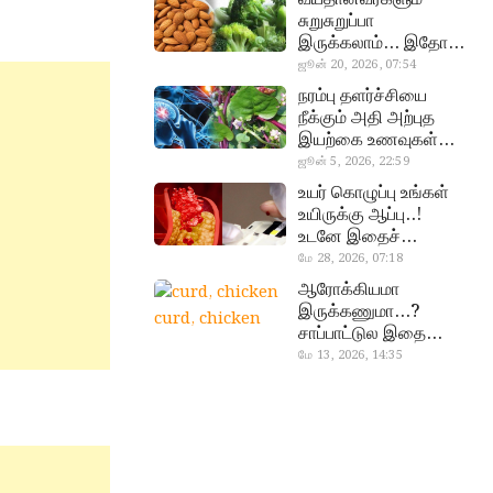
சுறுசுறுப்பா
இருக்கலாம்… இதோ
சூப்பர் உணவுகள்!
ஜூன் 20, 2026, 07:54
almond, procoli
நரம்பு தளர்ச்சியை
நீக்கும் அதி அற்புத
இயற்கை உணவுகள்…
தவற விட்டுறாதீங்க!
ஜூன் 5, 2026, 22:59
narambuthalar
உயர் கொழுப்பு உங்கள்
chi,
உயிருக்கு ஆப்பு..!
pasalaikeerai
உடனே இதைச்
செய்யுங்க!
மே 28, 2026, 07:18
cholestral
ஆரோக்கியமா
இருக்கணுமா…?
curd, chicken
சாப்பாட்டுல இதை
எல்லாம்
மே 13, 2026, 14:35
சேர்த்துடாதீங்க…!