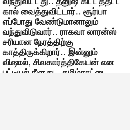
வந்துவிட்டது.. தனுஷ் கிட்டத்தட்ட
கால் வைத்துவிட்டார்.. சூர்யா
எப்போது வேண்டுமானாலும்
வந்துவிடுவார்.. ராகவா லாரன்ஸ்
சரியான நேரத்திற்கு
காத்திருக்கிறார்.. இன்னும்
விஷால், சிவகார்த்திகேயன் என
பட்டியல் நீளுது.. தமிழ்நாட்டை
பொருத்தவரை ஒரே ஒரு எம்ஜிஆர்
தான்.. ஒரே ஒரு விஜய் தான்..
இன்னொரு தடவை ஒரு நடிகர்
சிஎம் ஆகனும்ன்னா அதுக்கு
குறைஞ்சது 50 வருஷமாவது