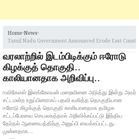
Home
»
News
»
Tamil Nadu Government Announced Erode East Consti
வரலாற்றில் இடம்பிடிக்கும் ஈரோடு
கிழக்குத் தொகுதி..
காலியானதாக அறிவிப்பு..
ஈவிகேஎஸ் இளங்கோவன் மறைவினை அடுத்து இன்று அவர்
சட்டமன்ற உறுப்பினராகப் பதவி வகித்த தொகுதியான
ஈரோடு கிழக்குத் தொகுதி காலியானதாக தமிழக
சட்டப்பேரவை செயலகத்தால் அறிவிக்கப்பட்டு இந்திய
தேர்தல் ஆணையத்திற்கு அனுப்பி வைக்கப்பட்டது.
முன்னதாக…