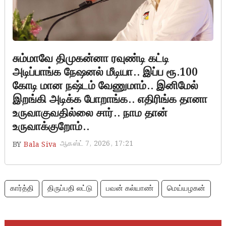
சும்மாவே திமுகன்னா ரவுண்டி கட்டி
அடிப்பாங்க நேஷனல் மீடியா.. இப்ப ரூ.100
கோடி மான நஷ்டம் வேணுமாம்.. இனிமேல்
இறங்கி அடிக்க போறாங்க.. எதிரிங்க தானா
உருவாகுவதில்லை சார்.. நாம தான்
உருவாக்குறோம்..
ஆகஸ்ட் 7, 2026, 17:21
BY
Bala Siva
கார்த்தி
திருப்பதி லட்டு
பவன் கல்யாண்
மெய்யழகன்