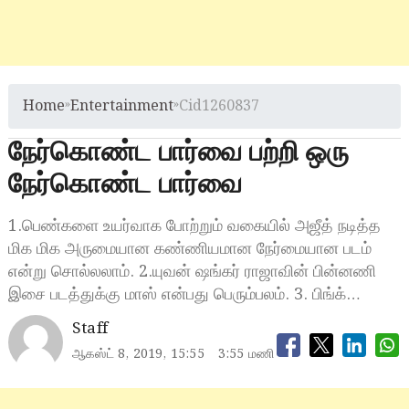
Home
»
Entertainment
»
Cid1260837
நேர்கொண்ட பார்வை பற்றி ஒரு
நேர்கொண்ட பார்வை
1.பெண்களை உயர்வாக போற்றும் வகையில் அஜீத் நடித்த
மிக மிக அருமையான கண்ணியமான நேர்மையான படம்
என்று சொல்லலாம். 2.யுவன் ஷங்கர் ராஜாவின் பின்னணி
இசை படத்துக்கு மாஸ் என்பது பெரும்பலம். 3. பிங்க்…
Staff
ஆகஸ்ட் 8, 2019, 15:55
3:55 மணி