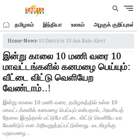
Skip
M
to
e
content
n
.
தமிழகம்
இந்தியா
உலகம்
அழகுக் குறிப்புகள்
u
B
Home
»
News
»
10 Districts 10 Am Rain Alert
u
t
இன்று காலை 10 மணி வரை 10
t
o
மாவட்டங்களில் கனமழை பெய்யும்:
n
வீட்டை விட்டு வெளியேற
வேண்டாம்..!
இன்று காலை 10 மணி வரை, தமிழகத்தில் உள்ள 10
மாவட்டங்களில் கனமழை பெய்யும் என்பதால், அவசியத்
தேவை இருந்தால் மட்டுமே வீட்டை விட்டு வெளியே வர
வேண்டும் என அறிவுறுத்தப்பட்டுள்ளது. வடகிழக்கு
பருவமழை…