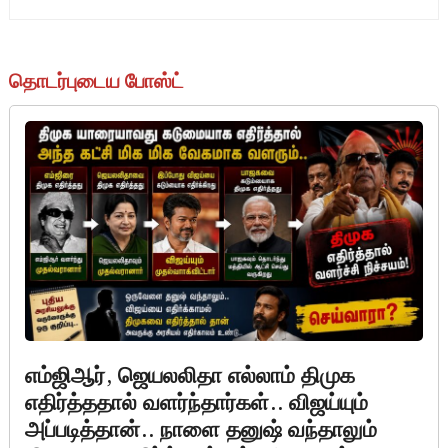
தொடர்புடைய போஸ்ட்
எம்ஜிஆர், ஜெயலலிதா எல்லாம் திமுக
எதிர்த்ததால் வளர்ந்தார்கள்.. விஜய்யும்
அப்படித்தான்.. நாளை தனுஷ் வந்தாலும்