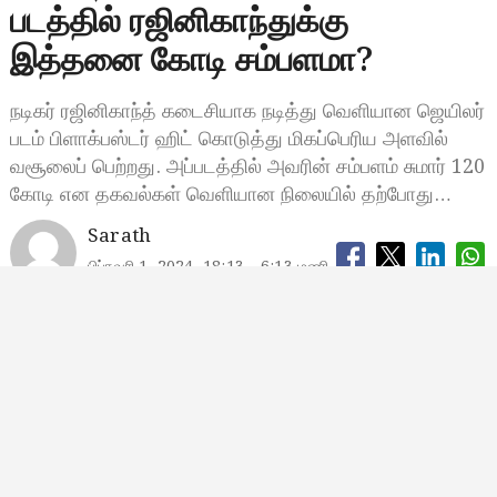
படத்தில் ரஜினிகாந்துக்கு
இத்தனை கோடி சம்பளமா?
நடிகர் ரஜினிகாந்த் கடைசியாக நடித்து வெளியான ஜெயிலர்
படம் பிளாக்பஸ்டர் ஹிட் கொடுத்து மிகப்பெரிய அளவில்
வசூலைப் பெற்றது. அப்படத்தில் அவரின் சம்பளம் சுமார் 120
கோடி என தகவல்கள் வெளியான நிலையில் தற்போது…
Sarath
பிப்ரவரி 1, 2024, 18:13
6:13 மணி