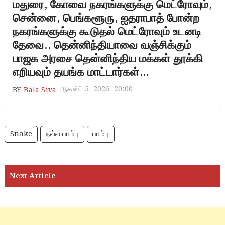
மதுரை, கோவை நகரங்களுக்கு மெட்ரோவும்,
சென்னை, பெங்களூரு, ஐதராபாத் போன்ற
நகரங்களுக்கு கூடுதல் மெட்ரோவும் உடனடி
தேவை.. தென்னிந்தியாவை வஞ்சிக்கும்
பாஜக அரசை தென்னிந்திய மக்கள் தூக்கி
எறியவும் தயங்க மாட்டார்கள்…
ஆகஸ்ட் 5, 2026, 20:00
BY
Bala Siva
Snake
நல்ல பாம்பு
பாம்பு