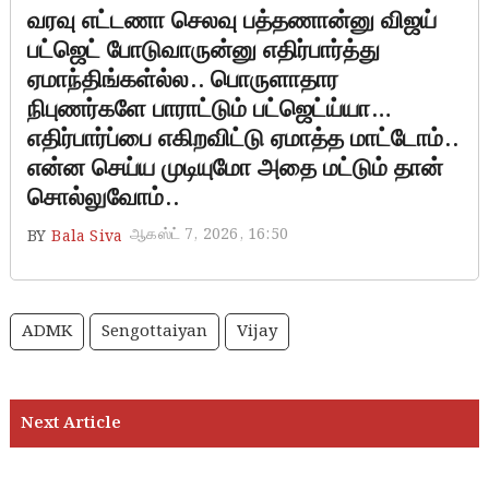
வரவு எட்டணா செலவு பத்தணான்னு விஜய்
பட்ஜெட் போடுவாருன்னு எதிர்பார்த்து
ஏமாந்திங்கள்ல்ல.. பொருளாதார
நிபுணர்களே பாராட்டும் பட்ஜெட்ய்யா…
எதிர்பார்ப்பை எகிறவிட்டு ஏமாத்த மாட்டோம்..
என்ன செய்ய முடியுமோ அதை மட்டும் தான்
சொல்லுவோம்..
ஆகஸ்ட் 7, 2026, 16:50
BY
Bala Siva
ADMK
Sengottaiyan
Vijay