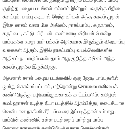
பாம்புகள் என்றாலே பலருக்கும் இன்றும் பயம் தான். பாம்பு
குறித்த பழைய படங்கள் எல்லாம் இன்றும் பலருக்கு பீதியை
கிளப்பும். பாம்பு கடியால் இறந்தவர்கள் அந்த காலம் முதல்
இந்த காலம் வரை மிக அதிகம். நாகப்பாம்பு, கருநாகம்,
சுருட்டை, கட்டு விரியன், கண்ணாடி விரியன் போன்ற
பாம்புகளே நமது ஊர் பக்கம் அதிகமாக இருக்கும் விஷபாம்பு
வகைகள் ஆகும். இதில் நாகப்பாம்பு வயல்வெளிகளில்
அதிகம் நடமாடும் என்பதால் அதுகுறித்த அச்சம் அந்த
காலம் முதலே இருக்கிறது.
அதனால் தான் பழைய படங்களில் ஒரு ஜோடி பாம்புகளில்
ஒன்று கொல்லப்பட்டால், மற்றொன்று கொலையாளியைக்
கண்டுபிடித்து பழிவாங்குவதாகக் காட்டப்படும். தமிழில்
கமல்ஹாசன் நடித்த நீயா படத்தில் ஆரம்பித்து, கடைசியாக
வெளியான நாகினி சீரியல் வரை இப்படித்தான் உள்ளது.
பாம்பின் கண்ணில் உள்ள படத்தைப் பார்த்து பாம்பு
கொலைகாரனைக் கண்டுபிடித்ததாக சொல்வார்கள்.