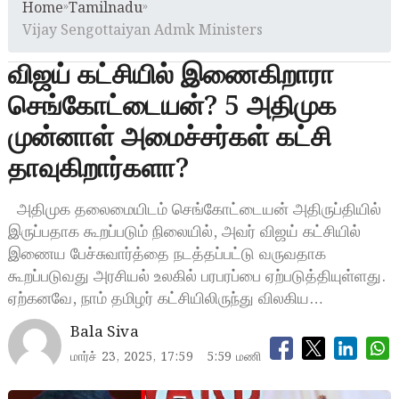
Home
»
Tamilnadu
»
Vijay Sengottaiyan Admk Ministers
விஜய் கட்சியில் இணைகிறாரா
செங்கோட்டையன்? 5 அதிமுக
முன்னாள் அமைச்சர்கள் கட்சி
தாவுகிறார்களா?
அதிமுக தலைமையிடம் செங்கோட்டையன் அதிருப்தியில்
இருப்பதாக கூறப்படும் நிலையில், அவர் விஜய் கட்சியில்
இணைய பேச்சுவார்த்தை நடத்தப்பட்டு வருவதாக
கூறப்படுவது அரசியல் உலகில் பரபரப்பை ஏற்படுத்தியுள்ளது.
ஏற்கனவே, நாம் தமிழர் கட்சியிலிருந்து விலகிய…
Bala Siva
மார்ச் 23, 2025, 17:59
5:59 மணி