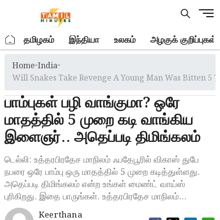
Skip
M
to
e
content
n
.
தமிழகம்
இந்தியா
உலகம்
அழகுக் குறிப்புகள்
u
B
Home
»
India
»
u
t
Will Snakes Take Revenge A Young Man Was Bitten 5 
t
பாம்புகள் பழி வாங்குமா? ஒரே
o
n
மாதத்தில் 5 முறை கடி வாங்கிய
இளைஞர்.. அதெப்படி திமிங்கலம்
டெல்லி: உத்தரபிரதேச மாநிலம் ஃபதேபூரில் விகாஸ் துபே
நபரை ஒரே பாம்பு ஒரு மாதத்தில் 5 முறை கடித்துள்ளது.
அதெப்படி திமிங்கலம் என்ற உங்கள் மைண்ட் வாய்ஸ்
புரிகிறது. இதை பாருங்கள். உத்தரபிரதேச மாநிலம்…
Keerthana