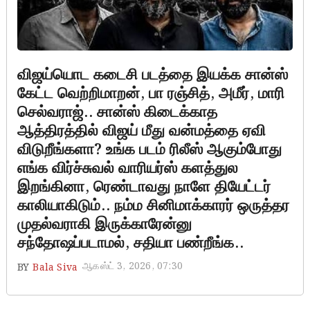
விஜய்யொட கடைசி படத்தை இயக்க சான்ஸ்
கேட்ட வெற்றிமாறன், பா ரஞ்சித், அமீர், மாரி
செல்வராஜ்.. சான்ஸ் கிடைக்காத
ஆத்திரத்தில் விஜய் மீது வன்மத்தை ஏவி
விடுறீங்களா? உங்க படம் ரிலீஸ் ஆகும்போது
எங்க விர்ச்சுவல் வாரியர்ஸ் களத்துல
இறங்கினா, ரெண்டாவது நாளே தியேட்டர்
காலியாகிடும்.. நம்ம சினிமாக்காரர் ஒருத்தர
முதல்வராகி இருக்காரேன்னு
சந்தோஷப்படாமல், சதியா பண்றீங்க..
ஆகஸ்ட் 3, 2026, 07:30
BY
Bala Siva