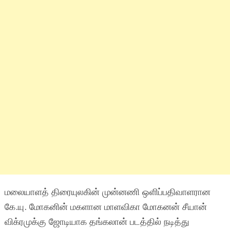
மலையாளத் திரையுலகின் முன்னணி ஒளிப்பதிவாளரான
கே.யு. மோகனின் மகளான மாளவிகா மோகனன் சீயான்
விக்ரமுக்கு ஜோடியாக தங்கலான் படத்தில் நடித்து