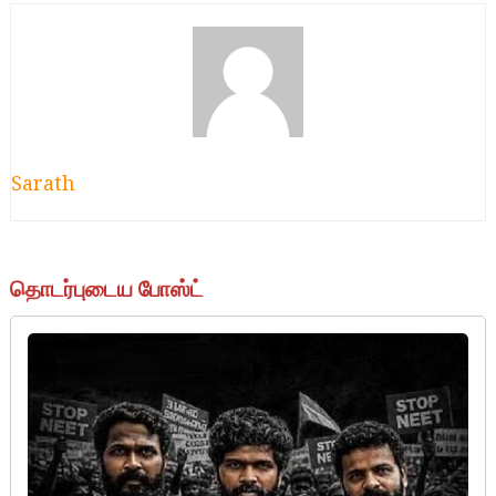
Sarath
தொடர்புடைய போஸ்ட்