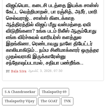
விஜய்யொட கடைசி படத்தை இயக்க சான்ஸ்
கேட்ட வெற்றிமாறன், பா ரஞ்சித், அமீர், மாரி
செல்வராஜ்.. சான்ஸ் கிடைக்காத
ஆத்திரத்தில் விஜய் மீது வன்மத்தை ஏவி
விடுறீங்களா? உங்க படம் ரிலீஸ் ஆகும்போது
எங்க விர்ச்சுவல் வாரியர்ஸ் களத்துல
இறங்கினா, ரெண்டாவது நாளே தியேட்டர்
காலியாகிடும்.. நம்ம சினிமாக்காரர் ஒருத்தர
முதல்வராகி இருக்காரேன்னு
சந்தோஷப்படாமல், சதியா பண்றீங்க..
ஆகஸ்ட் 3, 2026, 07:30
BY
Bala Siva
S A Chandrasekar
Thalapathy 69
Thalapathy Vijay
The GOAT
TVK