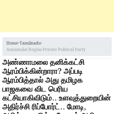
Home
»
Tamilnadu
»
Annamalai Begins Private Political Party
அண்ணாமலை தனிக்கட்சி
ஆரம்பிக்கின்றாரா? அப்படி
ஆரம்பித்தால் அது தமிழக
பாஜகவை விட பெரிய
கட்சியாகிவிடும்.. உளவுத்துறையின்
அதிர்ச்சி ரிப்போர்ட்.. மோடி,