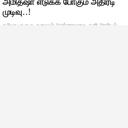
அமித்ஷா எடுக்க போகும் அதிரடி
முடிவு..!
தமிழக பா.ஜ.க. தலைவர் அண்ணாமலை, தனி அரசியல்
கட்சி தொடங்குவதற்கான வாய்ப்பு குறித்து டெல்லியில்
தீவிரமாக விவாதிக்கப்பட்டு வருவதாக கூறப்படுகிறது.
பிரதமர் மோடியே, அண்ணாமலை தனிக்கட்சி தொடங்காமல்
பார்த்துக்கொள்ளுமாறு, பா.ஜ.க.வின் அமைப்பு செயலாளர்
பி.எல்.…
Bala Siva
செப்டம்பர் 17, 2025, 18:09
6:09 மணி