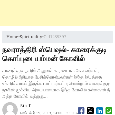
Home
»
Spirituality
»
Cid1255397
நவராத்திரி ஸ்பெஷல்- காரைக்குடி
கொப்புடையம்மன் கோவில்
காரைக்குடி நகரில் அலுவல் காரணமாக பேசுபவர்கள்,
தொழில் ரீதியாக பேசிக்கொள்பவர்கள் இந்த இடத்தை
உச்சரிக்காமல் இருக்க மாட்டார்கள் ஏனென்றால் காரைக்குடி
நகரின் முக்கிய அடையாளமாக இந்த கோவில் உள்ளதால் நீ
அந்த கோவில் வந்துரு…
Staff
செப்டம்பர் 19, 2019, 14:00
2:00 மணி