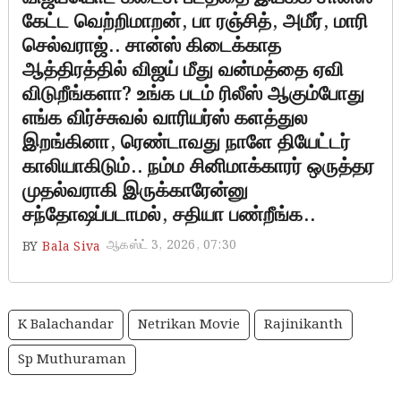
கேட்ட வெற்றிமாறன், பா ரஞ்சித், அமீர், மாரி
செல்வராஜ்.. சான்ஸ் கிடைக்காத
ஆத்திரத்தில் விஜய் மீது வன்மத்தை ஏவி
விடுறீங்களா? உங்க படம் ரிலீஸ் ஆகும்போது
எங்க விர்ச்சுவல் வாரியர்ஸ் களத்துல
இறங்கினா, ரெண்டாவது நாளே தியேட்டர்
காலியாகிடும்.. நம்ம சினிமாக்காரர் ஒருத்தர
முதல்வராகி இருக்காரேன்னு
சந்தோஷப்படாமல், சதியா பண்றீங்க..
ஆகஸ்ட் 3, 2026, 07:30
BY
Bala Siva
K Balachandar
Netrikan Movie
Rajinikanth
Sp Muthuraman