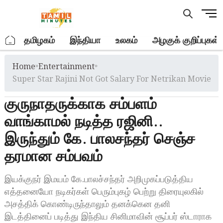
Skip
M
to
e
content
n
.
தமிழகம்
இந்தியா
உலகம்
அழகுக் குறிப்புகள்
u
B
Home
»
Entertainment
»
u
t
Super Star Rajini Not Got Salary For Netrikan Movie
t
குருநாதருக்காக சம்பளம்
o
n
வாங்காமல் நடித்த ரஜினி..
இருந்தும் கே. பாலசந்தர் செஞ்ச
தரமான சம்பவம்
இயக்குநர் இமயம் கே.பாலச்சந்தர் அறிமுகப்படுத்திய
எத்தனையோ நடிகர்கள் பெரும்புகழ் பெற்று திரையுலகில்
அசத்திக் கொண்டிருந்தாலும் தனக்கென தனி
இடத்தினைப் படித்து இந்திய சினிமாவின் சூப்பர் ஸ்டாராக