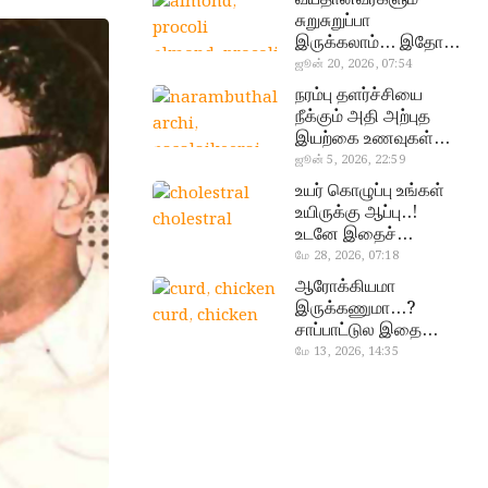
சுறுசுறுப்பா
இருக்கலாம்… இதோ
almond, procoli
சூப்பர் உணவுகள்!
ஜூன் 20, 2026, 07:54
நரம்பு தளர்ச்சியை
நீக்கும் அதி அற்புத
இயற்கை உணவுகள்…
தவற விட்டுறாதீங்க!
ஜூன் 5, 2026, 22:59
narambuthalar
உயர் கொழுப்பு உங்கள்
chi,
உயிருக்கு ஆப்பு..!
cholestral
pasalaikeerai
உடனே இதைச்
செய்யுங்க!
மே 28, 2026, 07:18
ஆரோக்கியமா
இருக்கணுமா…?
curd, chicken
சாப்பாட்டுல இதை
எல்லாம்
மே 13, 2026, 14:35
சேர்த்துடாதீங்க…!