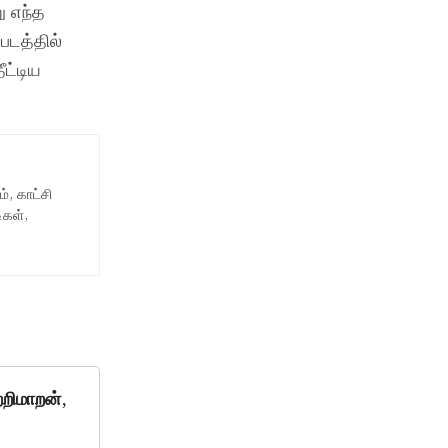
 எந்த
படத்தில்
ட்டிய
, காட்சி
ிகள்,
றிமாறன்,