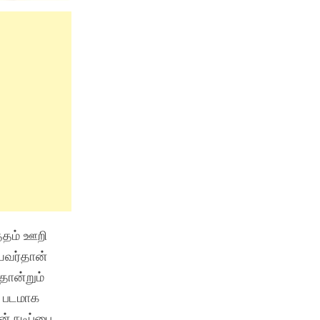
த்தம் ஊறி
யவர்தான்
தோன்றும்
் படமாக
ன் நடிப்பை