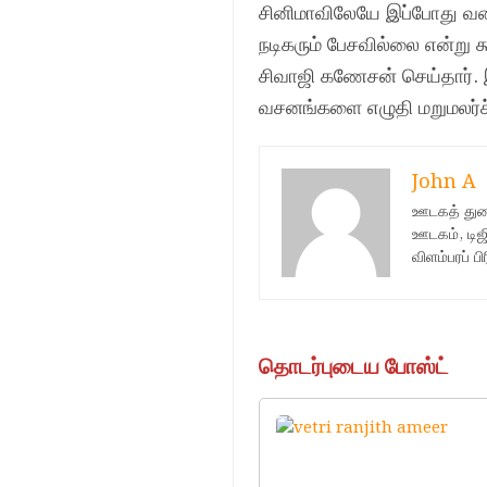
சினிமாவிலேயே இப்போது வர
நடிகரும் பேசவில்லை என்று
சிவாஜி கணேசன் செய்தார். 
வசனங்களை எழுதி மறுமலர்ச
John A
ஊடகத் துறை
ஊடகம், டிஜி
விளம்பரப் 
தொடர்புடைய போஸ்ட்