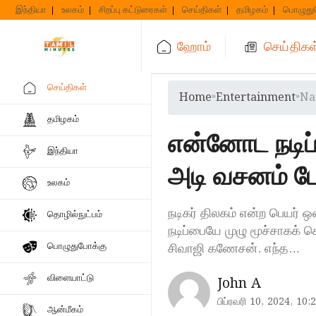
Skip
இந்தியா
உலகம்
சிறப்பு கட்டுரைகள்
செய்திகள்
தமிழகம்
பொழுது
to
content
ஹோம்
செய்திகள
செய்திகள்
Home
»
Entertainment
»
Na
தமிழகம்
என்னோட நடிப்
இந்தியா
அடி வசனம் பேச
உலகம்
நடிகர் திலகம் என்ற பெயர் ஒன
தொழில்நுட்பம்
நடிப்பையே முழு மூச்சாகக் 
சிவாஜி கணேசன். எந்த…
பொழுதுபோக்கு
விளையாட்டு
John A
பிப்ரவரி 10, 2024, 10:
ஆன்மீகம்