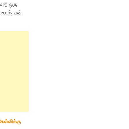
ுறை ஒரு
்பதால்தான்
கேள்விக்கு