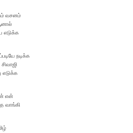
ும் வசனம்
ஆனால்
ை எடுக்க
்படியே நடிக்க
 சிவாஜி
ு எடுக்க
ன் என்
தை வாங்கி
ிழ்