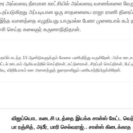
ை அவ்வளவு நீளமான காட்சியில் அவ்வளவு வசனங்களை வேறு
 கூறப்படுகிறது அப்படியான ஒரு சாதனையை ராஜா ராணி திரைப்
இந்த வசனத்தை எழுதியது யாருமல்ல பேனா முனையால் கூர் தீ
்சி செய்த கலைஞர் கருணாநிதிதான்.
யில் கடந்த 15 ஆண்டுகளுக்கும் மேலாக பணிபுரிந்து வருகிறேன். அச்சு ஊடகம்
ட்டல் ஊடகம் ஆகியவற்றில் செய்திகள், கட்டுரைகள், சிறப்புச் செய்திகள், பேட்ட
பிரிவு, விநியோகம் என அனைத்துத் துறைகளிலும் பணியாற்றியிருக்கிறேன்.
விஜய்யொட கடைசி படத்தை இயக்க சான்ஸ் கேட்ட வெற்
பா ரஞ்சித், அமீர், மாரி செல்வராஜ்.. சான்ஸ் கிடைக்காத