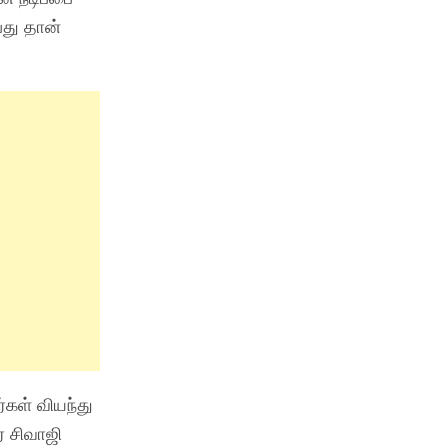
பது தான்
ர்கள் வியந்து
் சிவாஜி