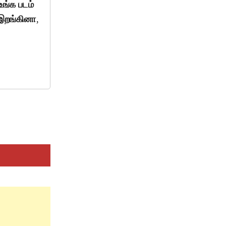
உங்க படம்
 இறங்கினா,