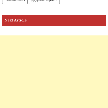
மனோன்மணி
முருகனே சரணம்