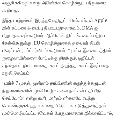
வசூலிக்கிறது என்று அமெரிக்க தொழில்நுட்ப நிறுவனம
கூறியது.
இந்த மாற்றங்கள் இருந்தபோதிலும், விமர்சகர்கள் Apple
இன் கட்டண அமைப்பு நியாயமற்றதாகவும், DMA ஐ
மீறுவதாகவும் கூறினர். ஆப்பிளின் திட்டங்களைப் பற்றிய
கேள்விகளுக்கு, EU தொழில்துறைத் தலைவர் தியரி
பிரெட்டன் ராய்ட்டர்ஸிடம் கூறினார், “டிஎம்ஏ இணையத்தின்
நுழைவாயில்களை போட்டிக்கு திறக்கும், டிஜிட்டல்
சந்தைகள் நியாயமானதாகவும் திறந்ததாகவும் இருப்பதை
உறுதி செய்யும்.”
“மார்ச் 7 முதல், மூன்றாம் தரப்பினரின் கருத்துக்களுடன்
நிறுவனங்களின் முன்மொழிவுகளை நாங்கள் மதிப்பீடு
செய்வோம்” என்று கூறி, மாற்றம் ஏற்கனவே நடந்து
கொண்டிருக்கிறது என்பதை பிரெட்டன் எடுத்துரைத்தார்.
முன்மொழியப்பட்ட தீர்வுகள் போதுமானதாக இல்லாவிட்டால்,