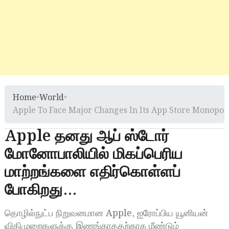
Home
»
World
»
Apple To Face Major Changes In Its App Store Monopol
Apple தனது ஆப் ஸ்டோர்
மோனோபாலியில் மிகப்பெரிய
மாற்றங்களை எதிர்கொள்ளப்
போகிறது…
தொழில்நுட்ப நிறுவனமான Apple, ஐரோப்பிய யூனியன்
விதிமுறைகளுக்கு இணங்காததற்காக மீண்டும்