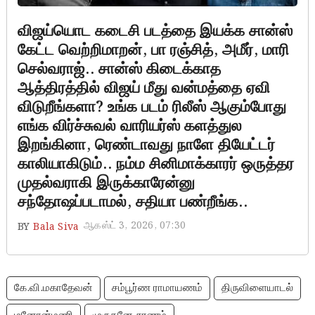
விஜய்யொட கடைசி படத்தை இயக்க சான்ஸ்
கேட்ட வெற்றிமாறன், பா ரஞ்சித், அமீர், மாரி
செல்வராஜ்.. சான்ஸ் கிடைக்காத
ஆத்திரத்தில் விஜய் மீது வன்மத்தை ஏவி
விடுறீங்களா? உங்க படம் ரிலீஸ் ஆகும்போது
எங்க விர்ச்சுவல் வாரியர்ஸ் களத்துல
இறங்கினா, ரெண்டாவது நாளே தியேட்டர்
காலியாகிடும்.. நம்ம சினிமாக்காரர் ஒருத்தர
முதல்வராகி இருக்காரேன்னு
சந்தோஷப்படாமல், சதியா பண்றீங்க..
ஆகஸ்ட் 3, 2026, 07:30
BY
Bala Siva
கே.வி.மகாதேவன்
சம்பூர்ண ராமாயணம்
திருவிளையாடல்