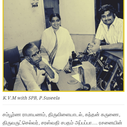
K.V.M with SPB, P.Suseela
சம்பூர்ண ராமாயணம், திருவிளையாடல், கந்தன் கருணை,
திருவருட்செல்வர், சரஸ்வதி சபதம் அப்பப்பா…. ரசனையின்