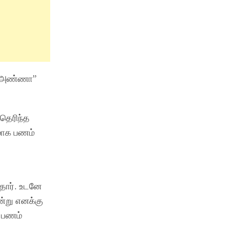
ு “அண்ணா”
 தெரிந்த
மாக பணம்
தார். உடனே
்று எனக்கு
க பணம்