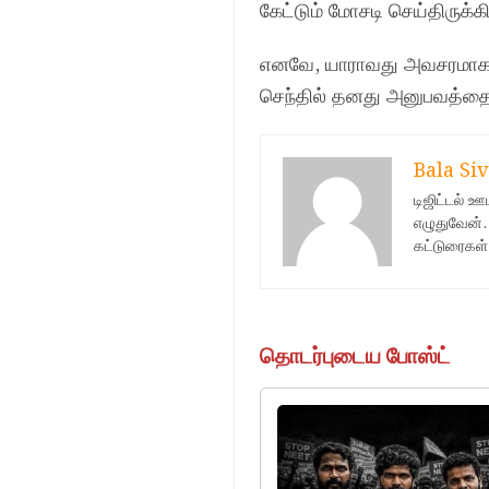
கேட்டும் மோசடி செய்திருக்கி
எனவே, யாராவது அவசரமாக பண
செந்தில் தனது அனுபவத்தை பக
Bala Siv
டிஜிட்டல் 
எழுதுவேன்.
கட்டுரைகள்
தொடர்புடைய போஸ்ட்