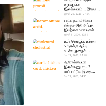
சுறுசுறுப்பா
இருக்கலாம்… இதோ
almond, procoli
சூப்பர் உணவுகள்!
ஜூன் 20, 2026, 07:54
நரம்பு தளர்ச்சியை
நீக்கும் அதி அற்புத
இயற்கை உணவுகள்…
தவற விட்டுறாதீங்க!
ஜூன் 5, 2026, 22:59
narambuthalar
உயர் கொழுப்பு உங்கள்
chi,
உயிருக்கு ஆப்பு..!
cholestral
pasalaikeerai
உடனே இதைச்
செய்யுங்க!
மே 28, 2026, 07:18
ஆரோக்கியமா
இருக்கணுமா…?
curd, chicken
சாப்பாட்டுல இதை
எல்லாம்
மே 13, 2026, 14:35
சேர்த்துடாதீங்க…!