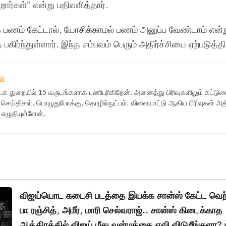
றார்கள்” என்று பதிலளித்தார்.
ம் கேட்டால், யோசிக்காமல் பணம் அனுப்ப வேண்டாம் என்று 
ிர்ந்துள்ளார். இந்த சம்பவம் பெரும் அதிர்ச்சியை ஏற்படுத்தி
a
ஊடக துறையில் 15 வருடங்களாக பணிபுரிகிறேன். அனைத்து பிரிவுகளிலும் கட்டுர
 செய்திகள், பொழுதுபோக்கு, தொழில்நுட்பம், விளையாட்டு ஆகிய பிரிவுகள் அ
 எழுதியுள்ளேன்.
விஜய்யொட கடைசி படத்தை இயக்க சான்ஸ் கேட்ட வெற்
பா ரஞ்சித், அமீர், மாரி செல்வராஜ்.. சான்ஸ் கிடைக்காத
ஆத்திரத்தில் விஜய் மீது வன்மத்தை ஏவி விடுறீங்களா? 