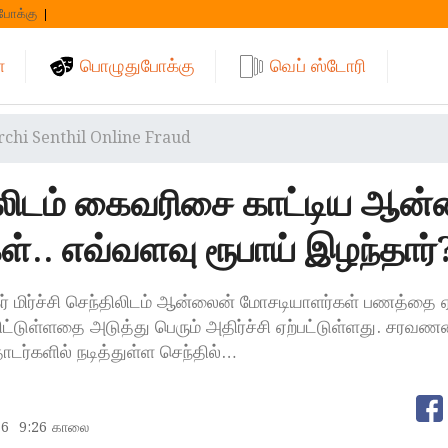
போக்கு
்
பொழுதுபோக்கு
வெப் ஸ்டோரி
rchi Senthil Online Fraud
்திலிடம் கைவரிசை காட்டிய ஆன
்.. எவ்வளவு ரூபாய் இழந்தார்
் மிர்ச்சி செந்திலிடம் ஆன்லைன் மோசடியாளர்கள் பணத்தை 
பிட்டுள்ளதை அடுத்து பெரும் அதிர்ச்சி ஏற்பட்டுள்ளது. சரவணன
ர்களில் நடித்துள்ள செந்தில்…
26
9:26 காலை