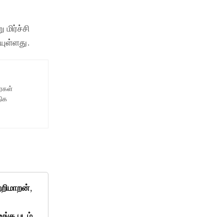
மிர்ச்சி
யுள்ளது.
ைகள்
திக
றிமாறன்,
உங்க படம்