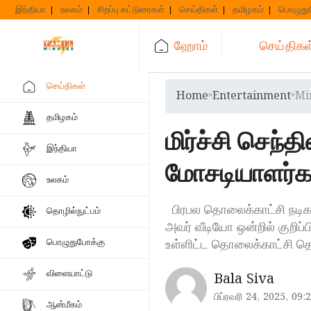
Skip
இந்தியா
உலகம்
சிறப்பு கட்டுரைகள்
செய்திகள்
தமிழகம்
பொழுது
to
content
ஹோம்
செய்திகள
செய்திகள்
Home
»
Entertainment
»
Mi
தமிழகம்
மிர்ச்சி செந
இந்தியா
மோசடியாளர்கள
உலகம்
பிரபல தொலைக்காட்சி நடிகர
தொழில்நுட்பம்
அவர் வீடியோ ஒன்றில் குறிப்
உள்ளிட்ட தொலைக்காட்சி தொட
பொழுதுபோக்கு
விளையாட்டு
Bala Siva
பிப்ரவரி 24, 2025, 09:
ஆன்மீகம்