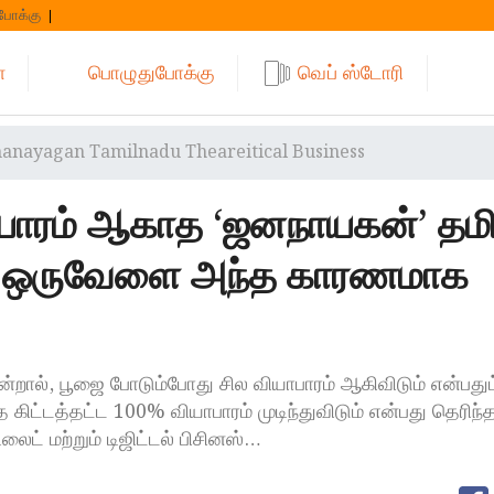
போக்கு
்
பொழுதுபோக்கு
வெப் ஸ்டோரி
nanayagan Tamilnadu Theareitical Business
ாபாரம் ஆகாத ‘ஜனநாயகன்’ தம
ை.. ஒருவேளை அந்த காரணமாக
என்றால், பூஜை போடும்போது சில வியாபாரம் ஆகிவிடும் என்பதும், 
 கிட்டத்தட்ட 100% வியாபாரம் முடிந்துவிடும் என்பது தெரிந
லைட் மற்றும் டிஜிட்டல் பிசினஸ்…