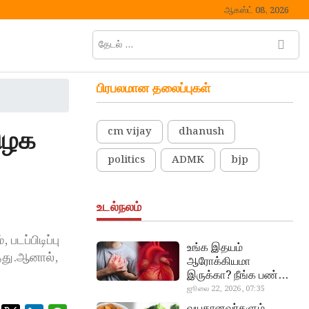
ஆகஸ்ட் 08, 2026
தேடல்
M
…
e
n
பிரபலமான தலைப்புகள்
u
B
u
ிழக
cm vijay
dhanush
t
t
politics
ADMK
bjp
o
n
உடல்நலம்
படப்பிடிப்பு
உங்க இதயம்
்தது.ஆனால்,
ஆரோக்கியமா
இருக்கா? நீங்க பண்ண
வேண்டிய எளிய 5
ஜூலை 22, 2026, 07:35
heart beat
டெஸ்ட்!
வயதானவர்களும்