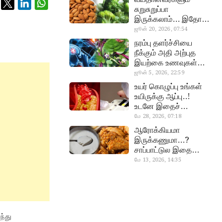
சுறுசுறுப்பா
இருக்கலாம்… இதோ
சூப்பர் உணவுகள்!
ஜூன் 20, 2026, 07:54
almond, procoli
நரம்பு தளர்ச்சியை
நீக்கும் அதி அற்புத
இயற்கை உணவுகள்…
தவற விட்டுறாதீங்க!
ஜூன் 5, 2026, 22:59
narambuthalar
உயர் கொழுப்பு உங்கள்
chi,
உயிருக்கு ஆப்பு..!
pasalaikeerai
உடனே இதைச்
செய்யுங்க!
மே 28, 2026, 07:18
cholestral
ஆரோக்கியமா
இருக்கணுமா…?
சாப்பாட்டுல இதை
எல்லாம்
மே 13, 2026, 14:35
curd, chicken
சேர்த்துடாதீங்க…!
ந்து