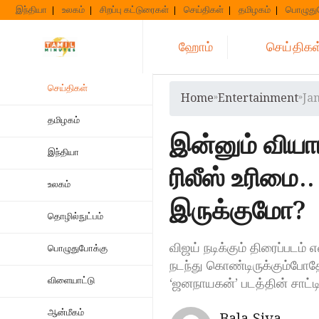
Skip
இந்தியா
உலகம்
சிறப்பு கட்டுரைகள்
செய்திகள்
தமிழகம்
பொழுது
to
content
ஹோம்
செய்திகள
செய்திகள்
Home
»
Entertainment
»
Ja
தமிழகம்
இன்னும் விய
இந்தியா
ரிலீஸ் உரிம
உலகம்
இருக்குமோ?
தொழில்நுட்பம்
விஜய் நடிக்கும் திரைப்படம் 
பொழுதுபோக்கு
நடந்து கொண்டிருக்கும்போதே
விளையாட்டு
‘ஜனநாயகன்’ படத்தின் சாட்டி
ஆன்மீகம்