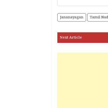
Jananayagan
Tamil Na