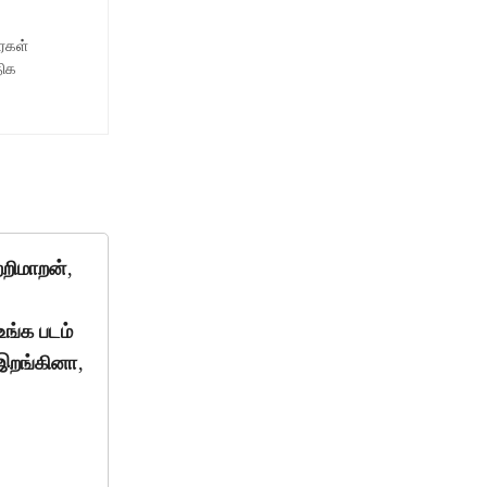
ைகள்
திக
றிமாறன்,
உங்க படம்
 இறங்கினா,