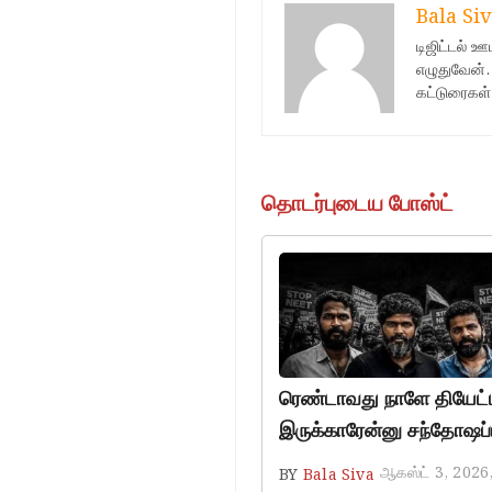
Bala Siv
டிஜிட்டல் 
எழுதுவேன்.
கட்டுரைகள்
தொடர்புடைய போஸ்ட்
ரெண்டாவது நாளே தியேட்டர
இருக்காரேன்னு சந்தோஷப்ப
ஆகஸ்ட் 3, 2026
BY
Bala Siva