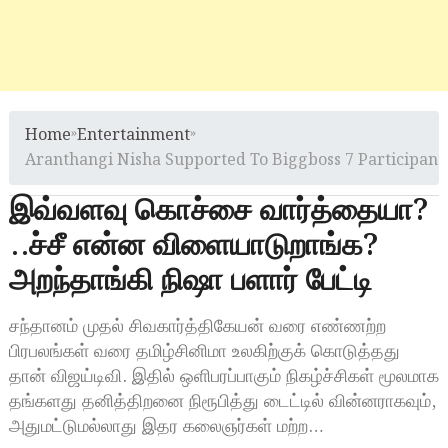
Home
»
Entertainment
»
Aranthangi Nisha Supported To Biggboss 7 Participan
இவ்வளவு கொச்சை வார்த்தையா?
..ச்சீ என்ன விளையாடுறாங்க?
அறந்தாங்கி நிஷா பளார் பேட்டி
சந்தானம் முதல் சிவகார்த்திகேயன் வரை எண்ணற்ற
பிரபலங்கள் வரை தமிழ்சினிமா உலகிற்குக் கொடுத்தது
தான் விஜய்டிவி. இதில் ஒளிபரப்பாகும் நிகழ்ச்சிகள் மூலமாக
தங்களது தனித்திறனை நிரூபித்து டைட்டில் வின்னராகவும்,
அதுமட்டுமல்லாது இதர கலைஞர்கள் மற்ற…