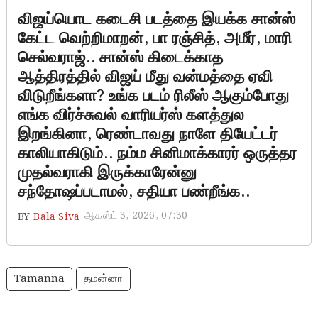
விஜய்யொட கடைசி படத்தை இயக்க சான்ஸ்
கேட்ட வெற்றிமாறன், பா ரஞ்சித், அமீர், மாரி
செல்வராஜ்.. சான்ஸ் கிடைக்காத
ஆத்திரத்தில் விஜய் மீது வன்மத்தை ஏவி
விடுறீங்களா? உங்க படம் ரிலீஸ் ஆகும்போது
எங்க விர்ச்சுவல் வாரியர்ஸ் களத்துல
இறங்கினா, ரெண்டாவது நாளே தியேட்டர்
காலியாகிடும்.. நம்ம சினிமாக்காரர் ஒருத்தர
முதல்வராகி இருக்காரேன்னு
சந்தோஷப்படாமல், சதியா பண்றீங்க..
ஆகஸ்ட் 3, 2026, 07:30
BY
Bala Siva
Tamanna
தமன்னா