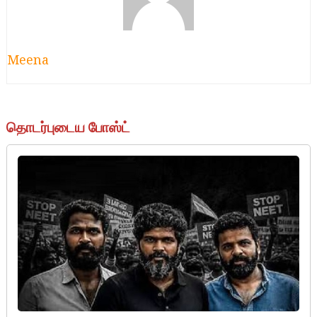
Meena
தொடர்புடைய போஸ்ட்