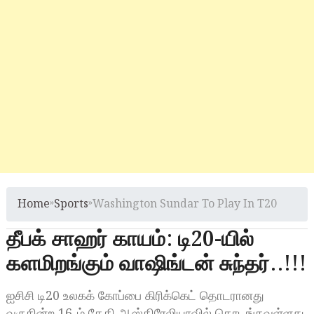
Home
»
Sports
»
Washington Sundar To Play In T20
தீபக் சாஹர் காயம்: டி20-யில்
களமிறங்கும் வாஷிங்டன் சுந்தர்..!!!
ஐசிசி டி20 உலகக் கோப்பை கிரிக்கெட் தொடரானது
வருகின்ற 16-ம் தேதி ஆஸ்திரேலியாவில் தொடங்கவுள்ளது.