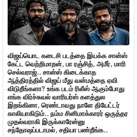
விஜய்யொட கடைசி படத்தை இயக்க சான்ஸ்
கேட்ட வெற்றிமாறன், பா ரஞ்சித், அமீர், மாரி
செல்வராஜ்.. சான்ஸ் கிடைக்காத
ஆத்திரத்தில் விஜய் மீது வன்மத்தை ஏவி
விடுறீங்களா? உங்க படம் ரிலீஸ் ஆகும்போது
எங்க விர்ச்சுவல் வாரியர்ஸ் களத்துல
இறங்கினா, ரெண்டாவது நாளே தியேட்டர்
காலியாகிடும்.. நம்ம சினிமாக்காரர் ஒருத்தர
முதல்வராகி இருக்காரேன்னு
சந்தோஷப்படாமல், சதியா பண்றீங்க..