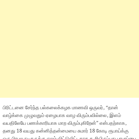
பிரிட்டனை சேர்ந்த பல்கலைக்கழக மாணவி ஒருவர், “தான்
வாழ்க்கை முழுவதும் ஏழையாக வாழ விரும்பவில்லை, இளம்
வயதிலேயே பணக்காரியாக மாற விரும்புகிறேன்” என்பதற்காக,
தனது 18 வயது கன்னித்தன்மையை சுமார் 18 கோடி ரூபாய்க்கு
ஒரு பிரபல நடிகருக்கு ஏலம் விட்டுவிட்டதாக கூறியிருப்பது பரபரப்பை