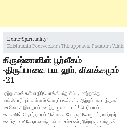
Home
»
Spirituality
»
Krishnanin Poorveekam Thiruppaavai Padalum Vilak
கிருஷ்ணனின் பூர்வீகம்
-திருப்பாவை பாடலும், விளக்கமும்
-21
ஏற்ற கலங்கள் எதிர்பொங்கி மீதளிப்ப, மாற்றாதே
பால்சொரியும் வள்ளல் பெரும்பசுக்கள், ஆற்றப் படைத்தான்
மகனே! அறிவுறாய், ஊற்ற முடையாய்! பெரியாய்!
உலகினில் தோற்றமாய் நின்ற சுடரே! துயிலெழாய்,மாற்றார்
உனக்கு வலிதொலைந்துன் வாசற்கண்,ஆற்றாது வந்துன்