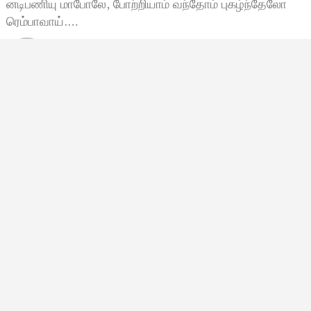
னடிபணியு மாபோலே, போற்றியாம் வந்தோம் புகழ்ந்தேலோ
ரெம்பாவாய்.…
Staff
ஜனவரி 5, 2019, 05:30
5:30 காலை