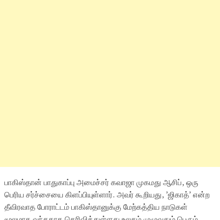
பாகிஸ்தான் பாதுகாப்பு அமைச்சர் கவாஜா முகமது ஆசிப், ஒரு
பெரிய சர்ச்சையை கிளப்பியுள்ளார். அவர் கூறியது, ’ஜிகாத்’ என்ற
தீவிரவாத போராட்டம் பாகிஸ்தானுக்கு மேற்கத்திய நாடுகள்
மூலமாக வந்ததாக தெரிவித்துள்ளது உலகம் முழுவதும் பெரும்