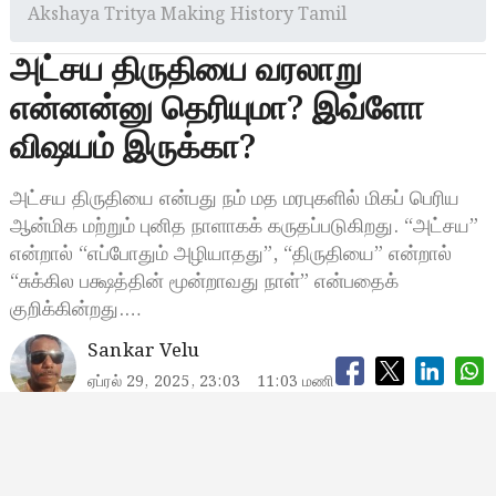
Akshaya Tritya Making History Tamil
அட்சய திருதியை வரலாறு
என்னன்னு தெரியுமா? இவ்ளோ
விஷயம் இருக்கா?
அட்சய திருதியை என்பது நம் மத மரபுகளில் மிகப் பெரிய
ஆன்மிக மற்றும் புனித நாளாகக் கருதப்படுகிறது. “அட்சய”
என்றால் “எப்போதும் அழியாதது”, “திருதியை” என்றால்
“சுக்கில பக்ஷத்தின் மூன்றாவது நாள்” என்பதைக்
குறிக்கின்றது.…
Sankar Velu
ஏப்ரல் 29, 2025, 23:03
11:03 மணி