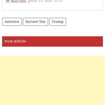
ஜூலை 21, 2026, 21:15
BY
Bala Siva
America
Income Tax
Trump