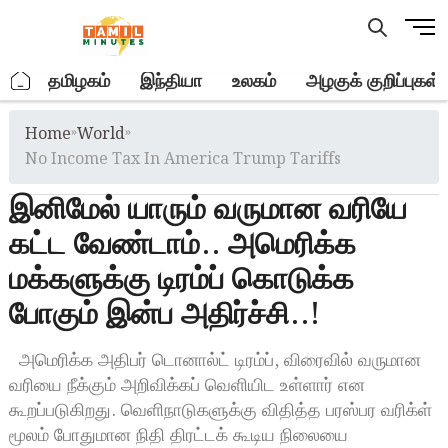
Skip
M
to
e
content
n
.
தமிழகம்
இந்தியா
உலகம்
அழகுக் குறிப்புகள்
u
B
Home
»
World
»
u
t
No Income Tax In America Trump Tariffs
t
இனிமேல் யாரும் வருமான வரியே
o
n
கட்ட வேண்டாம்.. அமெரிக்க
மக்களுக்கு டிரம்ப் கொடுக்க
போகும் இன்ப அதிர்ச்சி..!
அமெரிக்க அதிபர் டொனால்ட் டிரம்ப், விரைவில் வருமான
வரியை நீக்கும் அறிவிக்கப் வெளியிட உள்ளார் என
கூறப்படுகிறது. வெளிநாடுகளுக்கு விதித்த பரஸ்பர வரிக்ள்
மூலம் போதுமான நிதி திரட்டக் கூடிய நிலையை