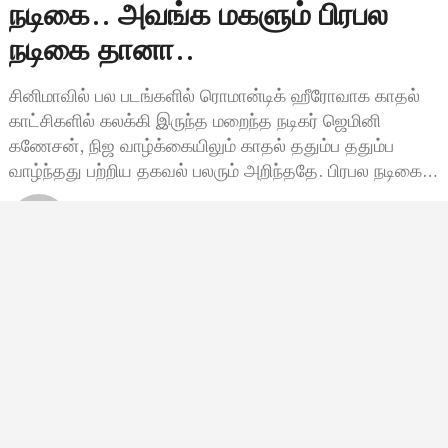
நடிகை.. அவங்க மகளும் பிரபல
நடிகை தானா..
சினிமாவில் பல படங்களில் ரொமான்டிக் ஹீரோவாக காதல்
காட்சிகளில் கலக்கி இருந்த மறைந்த நடிகர் ஜெமினி
கணேசன், நிஜ வாழ்க்கையிலும் காதல் ததும்ப ததும்ப
வாழ்ந்தது பற்றிய தகவல் பலரும் அறிந்ததே. பிரபல நடிகை…
Bala Siva
பிப்ரவரி 1, 2024, 19:48
7:48 மணி