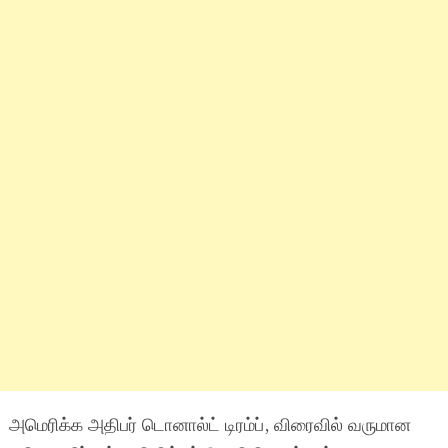
அமெரிக்க அதிபர் டொனால்ட் டிரம்ப், விரைவில் வருமான