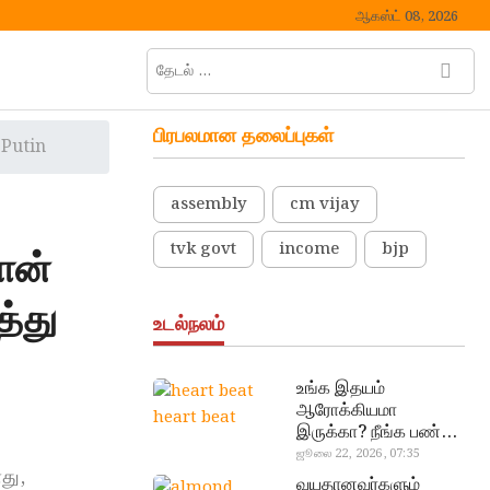
ஆகஸ்ட் 08, 2026
தேடல்
M
…
e
n
பிரபலமான தலைப்புகள்
 Putin
u
B
u
assembly
cm vijay
t
tvk govt
income
bjp
t
ான்
o
n
த்து
உடல்நலம்
உங்க இதயம்
ஆரோக்கியமா
heart beat
இருக்கா? நீங்க பண்ண
வேண்டிய எளிய 5
ஜூலை 22, 2026, 07:35
து,
டெஸ்ட்!
வயதானவர்களும்