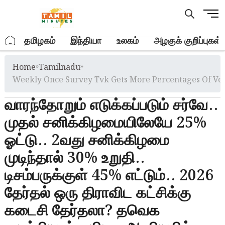
Skip
M
to
e
content
n
.
தமிழகம்
இந்தியா
உலகம்
அழகுக் குறிப்புகள்
u
B
Home
»
Tamilnadu
»
u
t
Weekly Once Survey Tvk Gets More Percentages Of Vo
t
வாரந்தோறும் எடுக்கப்படும் சர்வே..
o
n
முதல் சனிக்கிழமையிலேயே 25%
ஓட்டு.. 2வது சனிக்கிழமை
முடிந்தால் 30% உறுதி..
டிசம்பருக்குள் 45% எட்டும்.. 2026
தேர்தல் ஒரு திராவிட கட்சிக்கு
கடைசி தேர்தலா? தவெக