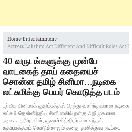
Home
»
Entertainment
»
Actress Lakshmi Act Different And Difficult Roles Act 
40 வருடங்களுக்கு முன்பே
வாடகைத் தாய் கதையைச்
சொன்ன தமிழ் சினிமா…நடிகை
லட்சுமிக்கு பெயர் கொடுத்த படம்
பூர்வீக சினிமாக் குடும்பத்தில் பிறந்து வளர்ந்தவரான நடிகை
லட்சுமி தென்னிந்திய சினிமாவில் நன்கு அறிமுகமான
நடிகை. ஹீரோயின், குணச்சித்திரம் என எந்தக்
கதாபாத்திரம் கொடுத்தாலும் தனது தனித்துவ நடிப்பை