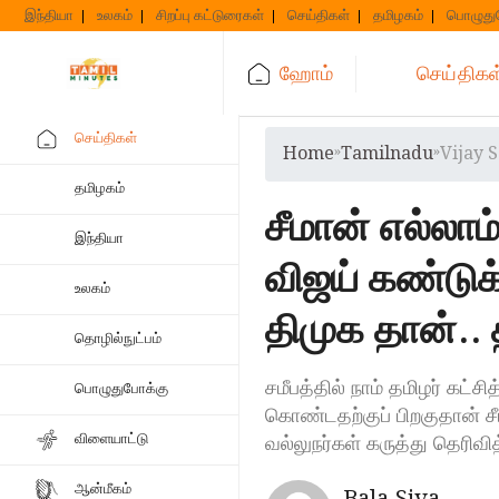
Skip
இந்தியா
உலகம்
சிறப்பு கட்டுரைகள்
செய்திகள்
தமிழகம்
பொழுது
to
content
ஹோம்
செய்திகள
செய்திகள்
Home
»
Tamilnadu
»
Vijay 
தமிழகம்
சீமான் எல்லா
இந்தியா
விஜய் கண்டுக்
உலகம்
திமுக தான்.
தொழில்நுட்பம்
சமீபத்தில் நாம் தமிழர் கட்ச
பொழுதுபோக்கு
கொண்டதற்குப் பிறகுதான் சீ
விளையாட்டு
வல்லுநர்கள் கருத்து தெரிவி
ஆன்மீகம்