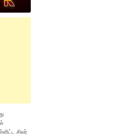
து
ல்
்ளிட்ட சிலர்