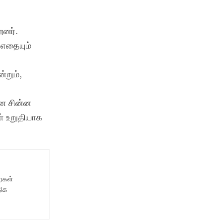
றனர்.
 எதையும்
்றும்,
்ன சின்ன
் உறுதியாக
ைகள்
திக