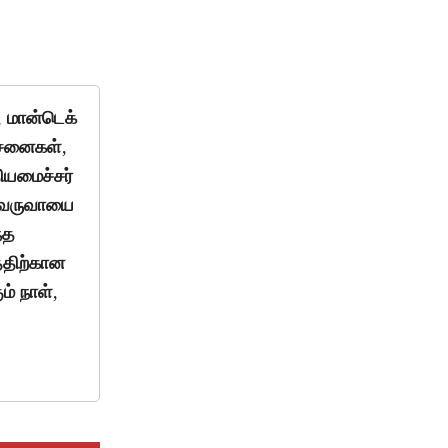
, மான்டெக்
ோசனைகள்,
ியமைச்சர்
. வருவாயை
்த
்திற்கான
ம் நாள்,