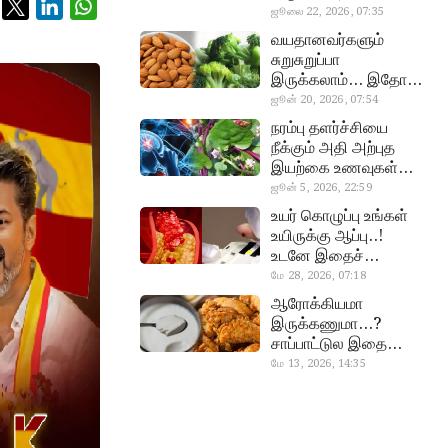
வேண்டிய எளிய 5
ஜூலை 22, 2026, 07:35
heart beat
டெஸ்ட்!
வயதானவர்களும்
சுறுசுறுப்பா
இருக்கலாம்… இதோ
சூப்பர் உணவுகள்!
ஜூன் 20, 2026, 07:54
almond, procoli
நரம்பு தளர்ச்சியை
நீக்கும் அதி அற்புத
இயற்கை உணவுகள்…
தவற விட்டுறாதீங்க!
ஜூன் 5, 2026, 22:59
narambuthalar
உயர் கொழுப்பு உங்கள்
chi,
உயிருக்கு ஆப்பு..!
pasalaikeerai
உடனே இதைச்
செய்யுங்க!
மே 28, 2026, 07:18
cholestral
ஆரோக்கியமா
இருக்கணுமா…?
சாப்பாட்டுல இதை
எல்லாம்
மே 13, 2026, 14:35
curd, chicken
சேர்த்துடாதீங்க…!