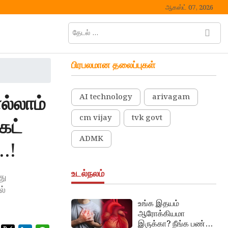
ஆகஸ்ட் 07, 2026
தேடல்
M
…
e
n
பிரபலமான தலைப்புகள்
u
B
u
ல்லாம்
AI technology
arivagam
t
t
cm vijay
tvk govt
ெட்
o
n
ADMK
.!
உடல்நலம்
து
ல்
உங்க இதயம்
ஆரோக்கியமா
இருக்கா? நீங்க பண்ண