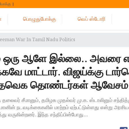
போக்கு
்
பொழுதுபோக்கு
வெப் ஸ்டோரி
Seeman War In Tamil Nadu Politics
ம் ஒரு ஆளே இல்லை.. அவரை எ
கவே மாட்டார். விஜய்க்கு டார்க
. தவெக தொண்டர்கள் ஆவேசம்.
ித் தலைவர் சீமானும், தமிழக முதல்வர் மு.க. ஸ்டாலினும் சந்தித்
மானின் நடவடிக்கைகளில் மாற்றம் ஏற்பட்டுள்ளது என்று அரசிய
த்து வருகின்றனர். இந்த சந்திப்பின்போது…