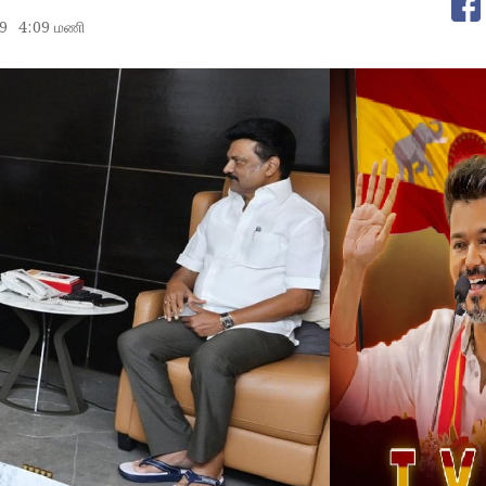
9
4:09 மணி