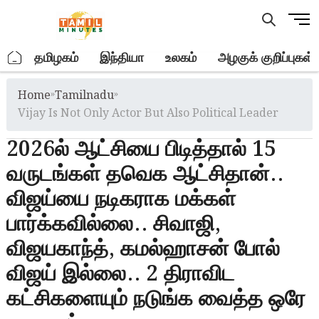
Skip
M
to
e
content
n
.
தமிழகம்
இந்தியா
உலகம்
அழகுக் குறிப்புகள்
u
B
Home
»
Tamilnadu
»
u
t
Vijay Is Not Only Actor But Also Political Leader
t
2026ல் ஆட்சியை பிடித்தால் 15
o
n
வருடங்கள் தவெக ஆட்சிதான்..
விஜய்யை நடிகராக மக்கள்
பார்க்கவில்லை.. சிவாஜி,
விஜயகாந்த், கமல்ஹாசன் போல்
விஜய் இல்லை.. 2 திராவிட
கட்சிகளையும் நடுங்க வைத்த ஒரே