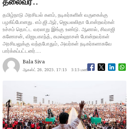
தலைவர்..
தமிழ்நாடு அரசியல் களம், நடிகர்களின் வருகைக்கு
பழகிப்போனது. எம்.ஜி.ஆர், ஜெயலலிதா போன்றவர்கள்
உச்சம் தொட்ட வரலாறு இங்கு உண்டு. ஆனால், சிவாஜி
கணேசன், விஜயகாந்த், கமல்ஹாசன் போன்றவர்கள்
அரசியலுக்கு வந்தபோதும், அவர்கள் நடிகர்களாகவே
பார்க்கப்பட்டனர்.…
Bala Siva
ஆகஸ்ட் 26, 2025, 17:15
5:15 மணி