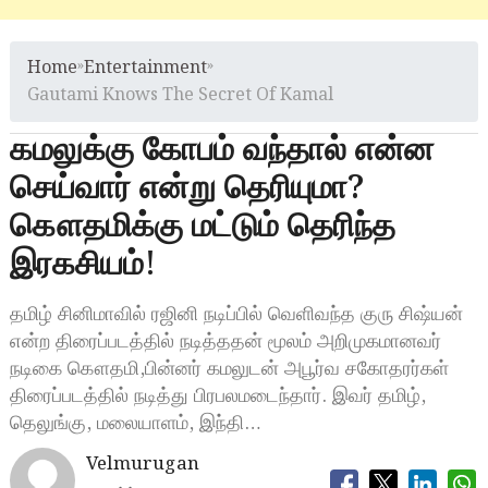
Home
»
Entertainment
»
Gautami Knows The Secret Of Kamal
கமலுக்கு கோபம் வந்தால் என்ன
செய்வார் என்று தெரியுமா?
கௌதமிக்கு மட்டும் தெரிந்த
இரகசியம்!
தமிழ் சினிமாவில் ரஜினி நடிப்பில் வெளிவந்த குரு சிஷ்யன்
என்ற திரைப்படத்தில் நடித்ததன் மூலம் அறிமுகமானவர்
நடிகை கௌதமி,பின்னர் கமலுடன் அபூர்வ சகோதரர்கள்
திரைப்படத்தில் நடித்து பிரபலமடைந்தார். இவர் தமிழ்,
தெலுங்கு, மலையாளம், இந்தி…
Velmurugan