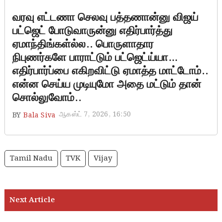
வரவு எட்டணா செலவு பத்தணான்னு விஜய்
பட்ஜெட் போடுவாருன்னு எதிர்பார்த்து
ஏமாந்திங்கள்ல்ல.. பொருளாதார
நிபுணர்களே பாராட்டும் பட்ஜெட்ய்யா…
எதிர்பார்ப்பை எகிறவிட்டு ஏமாத்த மாட்டோம்..
என்ன செய்ய முடியுமோ அதை மட்டும் தான்
சொல்லுவோம்..
ஆகஸ்ட் 7, 2026, 16:50
BY
Bala Siva
Tamil Nadu
TVK
Vijay