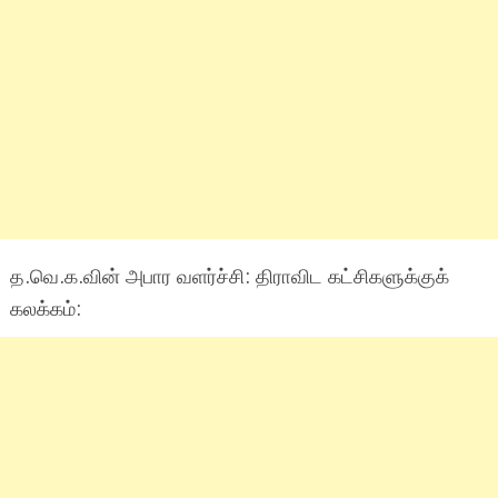
த.வெ.க.வின் அபார வளர்ச்சி: திராவிட கட்சிகளுக்குக்
கலக்கம்: