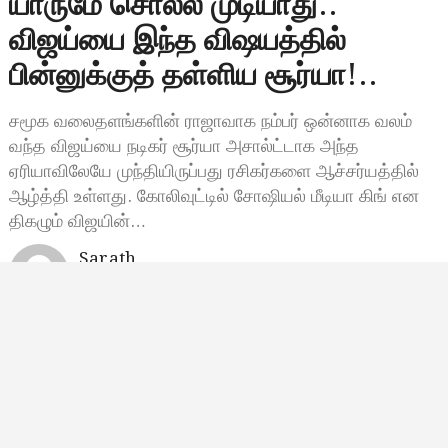
யாருமே சொல்ல முடியாது..
விஜய்யை இந்த விஷயத்தில்
பின்னுக்குத் தள்ளிய சூர்யா!..
சமூக வலைதளங்களின் ராஜாவாக நம்பர் ஒன்னாக வலம்
வந்த விஜய்யை நடிகர் சூர்யா அசால்ட்டாக அந்த
ஏரியாவிலேயே முந்தியிருப்பது ரசிகர்களை ஆச்சர்யத்தில்
ஆழ்த்தி உள்ளது. கோலிவுட்டில் சோஷியல் மீடியா கிங் என
திகழும் விஜயின்…
Sarath
நவம்பர் 9, 2023, 20:32
8:32 மணி