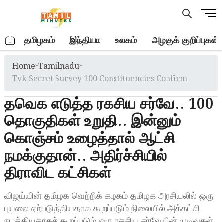
Skip
M
to
e
content
n
.
தமிழகம்
இந்தியா
உலகம்
அழகுக் குறிப்புகள்
u
B
Home
»
Tamilnadu
»
u
t
Tvk Secret Survey 100 Constituencies Confirm
t
தவெக எடுத்த ரகசிய சர்வே.. 100
o
n
தொகுதிகள் உறுதி.. இன்னும்
கொஞ்சம் உழைத்தால் ஆட்சி
நமக்குதான்.. அதிர்ச்சியில்
திராவிட கட்சிகள்
விஜய்யின் தமிழக வெற்றிக் கழகம் தமிழக அரசியலில் ஒரு
புயலை ஏற்படுத்தியதாக கூறப்படும் நிலையில் அக்கட்சி
நடத்தியதாகக் கூறப்படும் ஒரு ரகசிய சர்வேயின் முடிவுகள்,