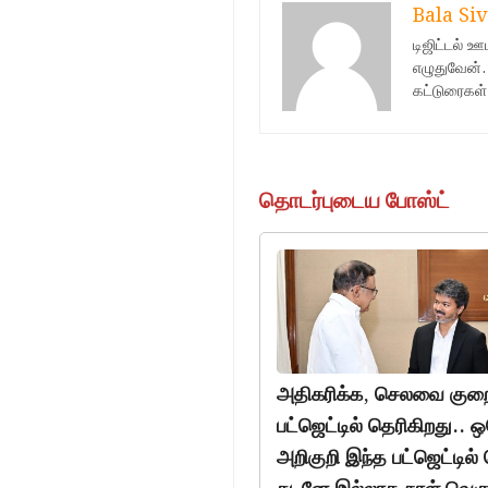
Bala Siv
டிஜிட்டல் 
எழுதுவேன்.
கட்டுரைகள்
தொடர்புடைய போஸ்ட்
அதிகரிக்க, செலவை குறை
பட்ஜெட்டில் தெரிகிறது..
அறிகுறி இந்த பட்ஜெட்டில் 