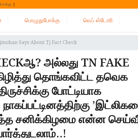
போக்கு
்
பொழுதுபோக்கு
வெப் ஸ்டோரி
jmohan Says About Tj Fact Check
ECKஆ? அல்லது TN FAKE
ழித்து தொங்கவிட்ட தவெக
ிருச்சிக்கு போட்டியாக
ாகப்பட்டினத்திற்கு ’இட்லிகட
ுத்த சனிக்கிழமை என்ன செய்வ
ர்த்துடலாம்..!