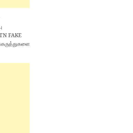
ன
ு
ு TN FAKE
்க்கருத்துகளை