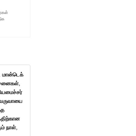
ைகள்
திக
, மான்டெக்
ோசனைகள்,
ியமைச்சர்
. வருவாயை
்த
்திற்கான
ம் நாள்,