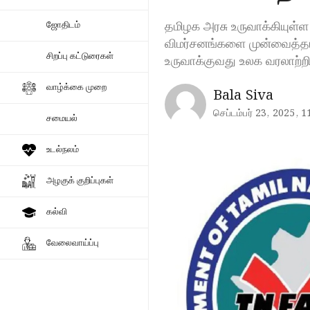
தமிழக அரசு உருவாக்கியுள
ஜோதிடம்
விமர்சனங்களை முன்வைத்தார
சிறப்பு கட்டுரைகள்
உருவாக்குவது உலக வரலாற்றி
வாழ்க்கை முறை
Bala Siva
செப்டம்பர் 23, 2025, 1
சமையல்
உடல்நலம்
அழகுக் குறிப்புகள்
கல்வி
வேலைவாய்ப்பு