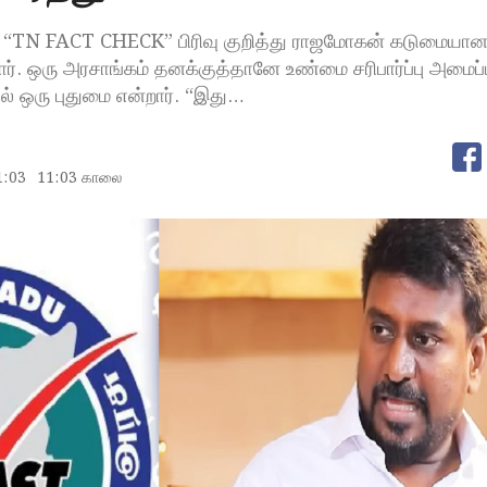
்ள “TN FACT CHECK” பிரிவு குறித்து ராஜமோகன் கடுமையா
். ஒரு அரசாங்கம் தனக்குத்தானே உண்மை சரிபார்ப்பு அமைப்ப
ல் ஒரு புதுமை என்றார். “இது…
1:03
11:03 காலை