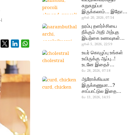
சுறுசுறுப்பா
ன
இருக்கலாம்… இதோ
almond, procoli
சூப்பர் உணவுகள்!
ு
ஜூன் 20, 2026, 07:54
நரம்பு தளர்ச்சியை
நீக்கும் அதி அற்புத
இயற்கை உணவுகள்…
தவற விட்டுறாதீங்க!
ஜூன் 5, 2026, 22:59
narambuthalar
உயர் கொழுப்பு உங்கள்
chi,
உயிருக்கு ஆப்பு..!
cholestral
pasalaikeerai
உடனே இதைச்
செய்யுங்க!
மே 28, 2026, 07:18
ஆரோக்கியமா
இருக்கணுமா…?
curd, chicken
சாப்பாட்டுல இதை
எல்லாம்
மே 13, 2026, 14:35
சேர்த்துடாதீங்க…!