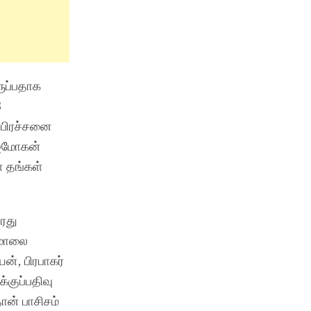
ருப்பதாக
3
 பிரச்சனை
ாஜமோகன்
் தங்கள்
ரது
 மாலை
ன், பிரபாகர்
்குப்பதிவு
ான் பாசிசம்