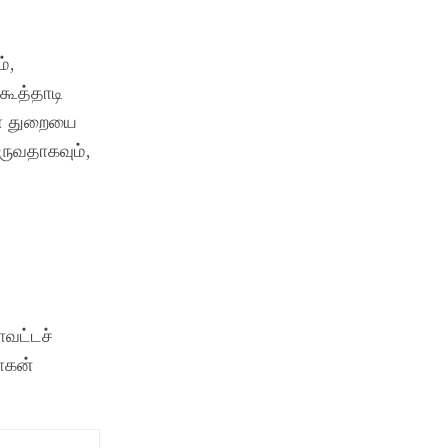
்,
கூத்தாடி
ிமா துறையை
வருவதாகவும்,
.
ாவட்டச்
ோகன்