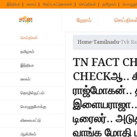
Skip
இந்தியா
உலகம்
சிறப்பு கட்டுரைகள்
செய்திகள்
தமிழகம்
பொழுது
to
content
ஹோம்
செய்திகள
செய்திகள்
Home
»
Tamilnadu
»
Tvk Ra
தமிழகம்
TN FACT CH
இந்தியா
CHECKஆ.. கி
உலகம்
ராஜ்மோகன்.. த
தொழில்நுட்பம்
இளையராஜா.. ந
பொழுதுபோக்கு
டிரைலர்.. அட
விளையாட்டு
வாங்க மோதி பா
ஆன்மீகம்