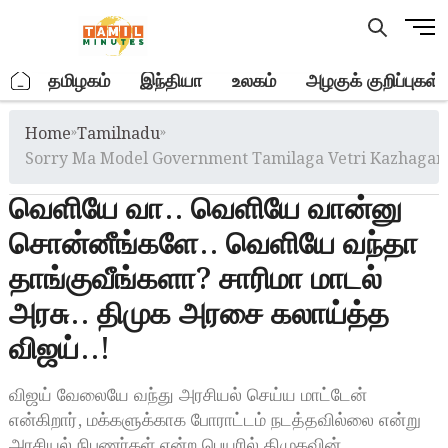
Skip
M
to
e
content
n
.
தமிழகம்
இந்தியா
உலகம்
அழகுக் குறிப்புகள்
u
B
Home
»
Tamilnadu
»
u
t
Sorry Ma Model Government Tamilaga Vetri Kazhaga
t
வெளியே வா.. வெளியே வான்னு
o
n
சொன்னீங்களே.. வெளியே வந்தா
தாங்குவீங்களா? சாரிமா மாடல்
அரசு.. திமுக அரசை கலாய்த்த
விஜய்..!
விஜய் வேலையே வந்து அரசியல் செய்ய மாட்டேன்
என்கிறார், மக்களுக்காக போராட்டம் நடத்தவில்லை என்று
அரசியல் நிபுணர்கள் என்ற பெயரில் திமுகவின்