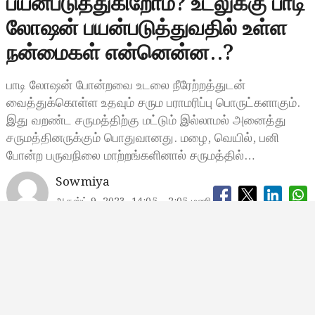
பயன்படுத்துகிறோம்? உடலுக்கு பாடி
லோஷன் பயன்படுத்துவதில் உள்ள
நன்மைகள் என்னென்ன..?
பாடி லோஷன் போன்றவை உடலை நீரேற்றத்துடன்
வைத்துக்கொள்ள உதவும் சரும பராமரிப்பு பொருட்களாகும்.
இது வறண்ட சருமத்திற்கு மட்டும் இல்லாமல் அனைத்து
சருமத்தினருக்கும் பொதுவானது. மழை, வெயில், பனி
போன்ற பருவநிலை மாற்றங்களினால் சருமத்தில்…
Sowmiya
ஆகஸ்ட் 9, 2023, 14:05
2:05 மணி