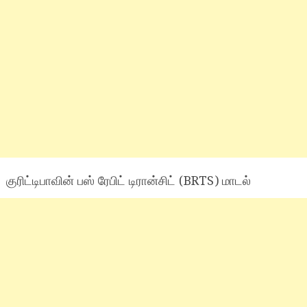
குரிட்டிபாவின் பஸ் ரேபிட் டிரான்சிட் (BRTS) மாடல்