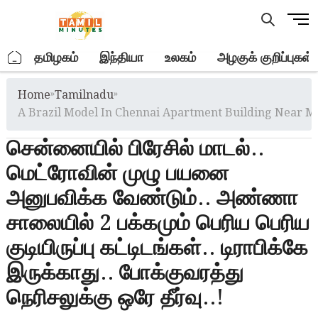
Skip
M
to
e
content
n
.
தமிழகம்
இந்தியா
உலகம்
அழகுக் குறிப்புகள்
u
B
Home
»
Tamilnadu
»
u
t
A Brazil Model In Chennai Apartment Building Near Me
t
சென்னையில் பிரேசில் மாடல்..
o
n
மெட்ரோவின் முழு பயனை
அனுபவிக்க வேண்டும்.. அண்ணா
சாலையில் 2 பக்கமும் பெரிய பெரிய
குடியிருப்பு கட்டிடங்கள்.. டிராபிக்கே
இருக்காது.. போக்குவரத்து
நெரிசலுக்கு ஒரே தீர்வு..!