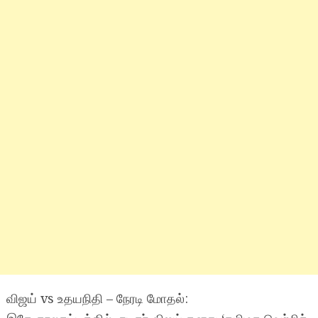
விஜய் vs உதயநிதி – நேரடி மோதல்: