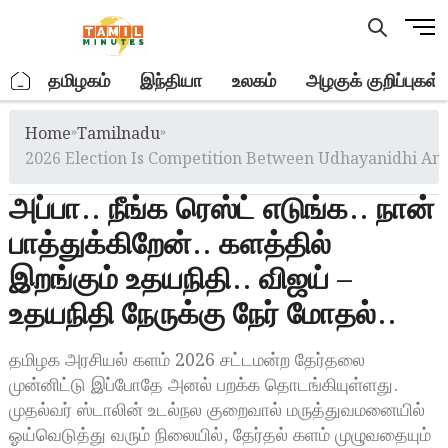
Skip
M
to
e
content
n
.
தமிழகம்
இந்தியா
உலகம்
அழகுக் குறிப்புகள்
u
B
Home
»
Tamilnadu
»
u
t
2026 Election Is Competition Between Udhayanidhi And
t
அப்பா.. நீங்க ரெஸ்ட் எடுங்க.. நான்
o
n
பாத்துக்கிறேன்.. களத்தில்
இறங்கும் உதயநிதி.. விஜய் –
உதயநிதி நேருக்கு நேர் மோதல்..
தமிழக அரசியல் களம் 2026 சட்டமன்ற தேர்தலை
முன்னிட்டு இப்போதே அனல் பறக்க தொடங்கியுள்ளது.
முதல்வர் ஸ்டாலின் உடல்நல குறைவால் மருத்துவமனையில்
ஓய்வெடுத்து வரும் நிலையில், தேர்தல் களம் முழுவதையும்