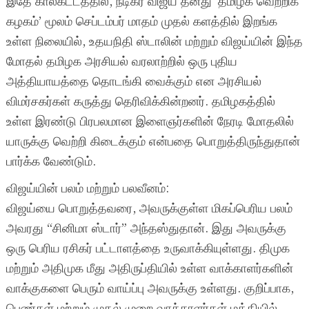
இதே காலகட்டத்தில், நடிகர் விஜய் தனது ‘தமிழக வெற்றிக்
கழகம்’ மூலம் செப்டம்பர் மாதம் முதல் களத்தில் இறங்க
உள்ள நிலையில், உதயநிதி ஸ்டாலின் மற்றும் விஜய்யின் இந்த
மோதல் தமிழக அரசியல் வரலாற்றில் ஒரு புதிய
அத்தியாயத்தை தொடங்கி வைக்கும் என அரசியல்
விமர்சகர்கள் கருத்து தெரிவிக்கின்றனர். தமிழகத்தில்
உள்ள இரண்டு பிரபலமான இளைஞர்களின் நேரடி மோதலில்
யாருக்கு வெற்றி கிடைக்கும் என்பதை பொறுத்திருந்துதான்
பார்க்க வேண்டும்.
விஜய்யின் பலம் மற்றும் பலவீனம்:
விஜய்யை பொறுத்தவரை, அவருக்குள்ள மிகப்பெரிய பலம்
அவரது “சினிமா ஸ்டார்” அந்தஸ்துதான். இது அவருக்கு
ஒரு பெரிய ரசிகர் பட்டாளத்தை உருவாக்கியுள்ளது. திமுக
மற்றும் அதிமுக மீது அதிருப்தியில் உள்ள வாக்காளர்களின்
வாக்குகளை பெரும் வாய்ப்பு அவருக்கு உள்ளது. குறிப்பாக,
பெண்கள் மற்றும் முதல் முறை வாக்காளர்கள் மத்தியில்