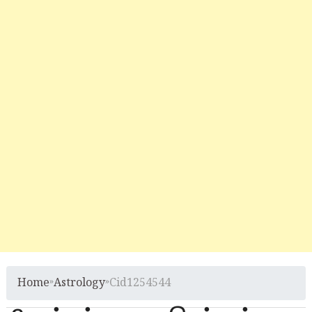
Home
»
Astrology
»
Cid1254544