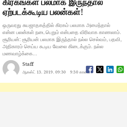
கிரகங்கள் பலமாக இருந்தால்
ஏற்படக்கூடிய பலன்கள்!
ஒருவரது சுயஜாதகத்தில் கிரகம் பலமாக அமைந்தால்
என்ன பலன்கள் நடைபெறும் என்பதை விரிவாக காணலாம்.
சூரியன்: சூரியன் பலமாக இருந்தால் நல்ல செல்வம், பதவி,
அதிகாரம் செய்ய கூடிய வேலை கிடைக்கும். நல்ல
மணவாழ்க்கை…
Staff
ஆகஸ்ட் 13, 2019, 09:30
9:30 காலை