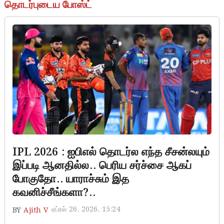
தொடர்புடைய போஸ்ட்
IPL 2026 : ஐபிஎல் தொடர்ல எந்த சீசன்லயும்
இப்படி ஆனதில்ல.. பெரிய சர்ச்சை ஆகப்
போகுதோ.. யாராச்சும் இத
கவனிச்சீங்களா?..
ஏப்ரல் 26, 2026, 15:24
BY
Ajith V