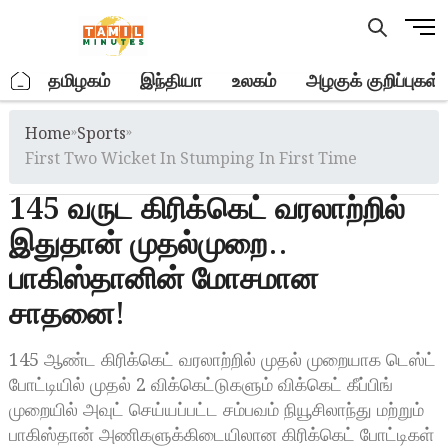
Skip
M
to
e
content
n
.
தமிழகம்
இந்தியா
உலகம்
அழகுக் குறிப்புகள்
u
B
Home
»
Sports
»
u
t
First Two Wicket In Stumping In First Time
t
145 வருட கிரிக்கெட் வரலாற்றில்
o
n
இதுதான் முதல்முறை..
பாகிஸ்தானின் மோசமான
சாதனை!
145 ஆண்ட கிரிக்கெட் வரலாற்றில் முதல் முறையாக டெஸ்ட்
போட்டியில் முதல் 2 விக்கெட்டுகளும் விக்கெட் கீப்பிங்
முறையில் அவுட் செய்யப்பட்ட சம்பவம் நியூசிலாந்து மற்றும்
பாகிஸ்தான் அணிகளுக்கிடையிலான கிரிக்கெட் போட்டிகள்