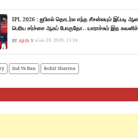
IPL 2026 : ஐபிஎல் தொடர்ல எந்த சீசன்லயும் இப்படி ஆன
பெரிய சர்ச்சை ஆகப் போகுதோ.. யாராச்சும் இத கவனிச்
ஏப்ரல் 26, 2026, 15:24
BY
Ajith V
ry
Ind Vs Ban
Rohit Sharma