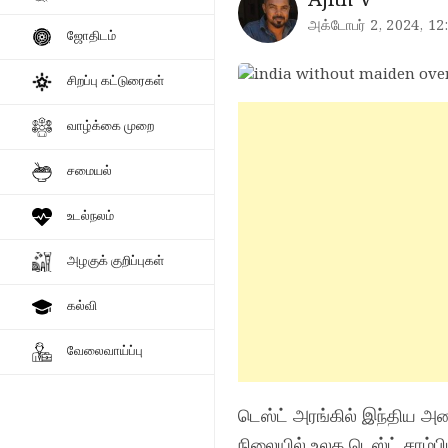
Ajith V
அக்டோபர் 2, 2024, 12
ஜோதிடம்
சிறப்பு கட்டுரைகள்
வாழ்க்கை முறை
சமையல்
உடல்நலம்
அழகுக் குறிப்புகள்
கல்வி
வேலைவாய்ப்பு
டெஸ்ட் அரங்கில் இந்திய 
நிலையில் உலக டெஸ்ட் சாம்ப