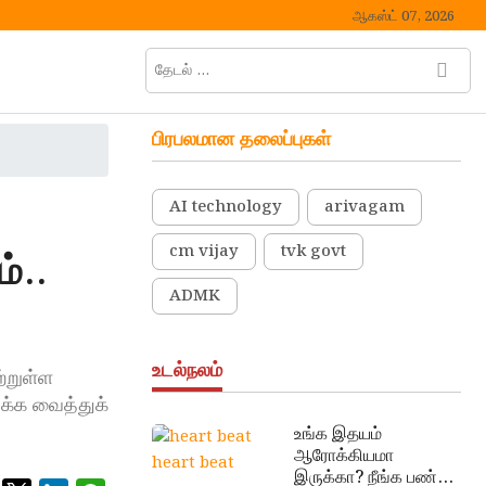
ஆகஸ்ட் 07, 2026
தேடல்
M
…
e
n
பிரபலமான தலைப்புகள்
u
B
u
AI technology
arivagam
t
t
cm vijay
tvk govt
்..
o
n
ADMK
உடல்நலம்
்றுள்ள
க்க வைத்துக்
உங்க இதயம்
ஆரோக்கியமா
heart beat
இருக்கா? நீங்க பண்ண