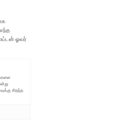
ாக
எந்த
ய்டன் ஓவர்
திகளை
இன்று
ுக்கு சிறந்த