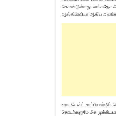
கொண்டுள்ளது. வங்கதேச அணி
ஆஸ்திரேலியா ஆகிய அணிகளை
உலக டெஸ்ட் சாம்பியன்ஷிப்
தொடர்களுமே மிக முக்கியமான