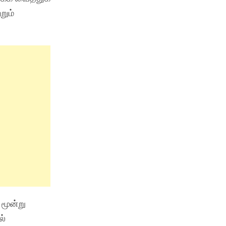
றும்
மூன்று
ல்