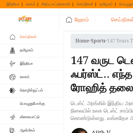
Skip
இந்தியா
உலகம்
சிறப்பு கட்டுரைகள்
செய்திகள்
தமிழகம்
பொழுது
to
content
ஹோம்
செய்திகள
செய்திகள்
Home
»
Sports
»
147 Years T
தமிழகம்
147 வருட டெஸ
இந்தியா
ஃபர்ஸ்ட்.. எந
உலகம்
ரோஹித் தலைமை
தொழில்நுட்பம்
டெஸ்ட் அரங்கில் இந்திய 
பொழுதுபோக்கு
நிலையில் உலக டெஸ்ட் சாம்ப
விளையாட்டு
கொண்டுள்ளது. வங்கதேச 
ஆன்மீகம்