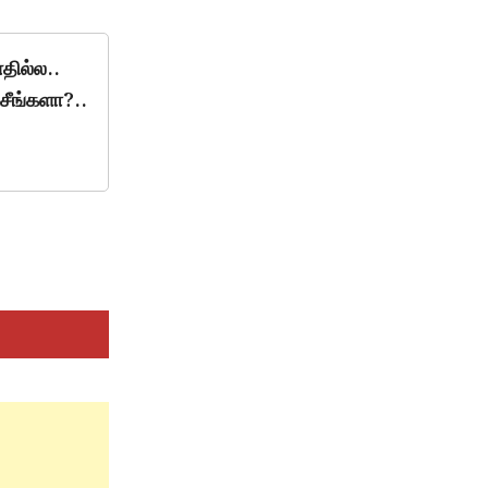
தில்ல..
சீங்களா?..