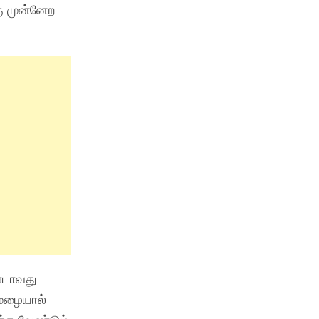
ு முன்னேற
்டாவது
 மழையால்