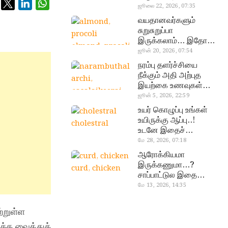
வேண்டிய எளிய 5
ஜூலை 22, 2026, 07:35
டெஸ்ட்!
வயதானவர்களும்
சுறுசுறுப்பா
இருக்கலாம்… இதோ
almond, procoli
சூப்பர் உணவுகள்!
ஜூன் 20, 2026, 07:54
நரம்பு தளர்ச்சியை
நீக்கும் அதி அற்புத
இயற்கை உணவுகள்…
தவற விட்டுறாதீங்க!
ஜூன் 5, 2026, 22:59
narambuthalar
உயர் கொழுப்பு உங்கள்
chi,
உயிருக்கு ஆப்பு..!
cholestral
pasalaikeerai
உடனே இதைச்
செய்யுங்க!
மே 28, 2026, 07:18
ஆரோக்கியமா
இருக்கணுமா…?
curd, chicken
சாப்பாட்டுல இதை
எல்லாம்
மே 13, 2026, 14:35
சேர்த்துடாதீங்க…!
்றுள்ள
க்க வைத்துக்