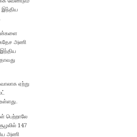
க்க வேண்டும்
 இந்திய
.
 ரன்களை
வங்கதேச அணி
 இந்திய
்தாவது
சவாலாக ஏற்று
ட்
 உள்ளது.
ள் பெற்றாலே
சூழலில் 147
்திய அணி