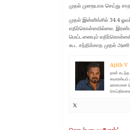
முதல் முறையாக செய்து சாதன
முதல் இன்னிங்சில் 34.4 ஓ
எதிர்கொள்ளவில்லை. இரண்டா
மெய்டனையும் எதிர்கொள்ளவ
கூட சந்திக்காத முதல் அணி
Ajith V
நான் கடந்
சுவாரஸ்யம்
ஏராளமான செ
செய்திகளை 